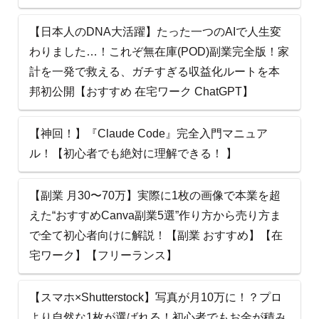
【日本人のDNA大活躍】たった一つのAIで人生変
わりました…！これぞ無在庫(POD)副業完全版！家
計を一発で救える、ガチすぎる収益化ルートを本
邦初公開【おすすめ 在宅ワーク ChatGPT】
【神回！】『Claude Code』完全入門マニュア
ル！【初心者でも絶対に理解できる！ 】
【副業 月30〜70万】実際に1枚の画像で本業を超
えた“おすすめCanva副業5選”作り方から売り方ま
で全て初心者向けに解説！【副業 おすすめ】【在
宅ワーク】【フリーランス】
【スマホ×Shutterstock】写真が月10万に！？プロ
より自然な1枚が選ばれる！初心者でもお金が積み