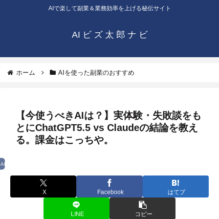
AIで楽して副業＆業務効率を上げる秘伝サイト
AI ビ ズ 太 郎 ナ ビ
ホーム
AIを使った副業のおすすめ
【今使うべきAIは？】実体験・失敗談をも
とにChatGPT5.5 vs Claudeの結論を教え
る。課金はこっちや。
AIを使った副業のおすすめ
X
Facebook
はてブ
LINE
コピー