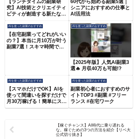
【ランチタイムの副業研
60代から始める副業5選｜
究】AI技術とクリエイティ
シニアにおすすめの仕事と
ビティが創造する新たな副
AI活用法
業の可能性
AIを使った副業のおすすめ
AIを使った副業のおすすめ
【在宅副業ってどれがいい
の？】本当に月10万が叶う
副業7選！スキマ時間で安
定した収入が増える方法を
ガチ初心者向けに徹底解説
【2025年版】人気AI副業3
＆実績も特別公開！【副業
選🔥 月収40万も可能!?
おすすめ】【在宅ワーク】
AIを使った副業のおすすめ
AIを使った副業のおすすめ
【スマホだけでOK】AIを
副業初心者におすすめのサ
使って間違いを探すだけで
イトTOP3 #副業 #フリー
月30万稼げる！簡単にスキ
ランス #在宅ワーク
マ時間でできる初心者向け
の穴場、スマホ副業はこれ
しかない！【おすすめ 副
【稼ぐチャンス】AI時代に乗り遅れる
業】【AI副業】【在宅ワー
な。稼ぐための3つの方法を紹介【リベ大
ク】【クラウドワークス】
公式切り抜き】