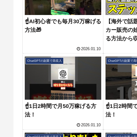
☝️AI初心者でも毎月30万稼げる
【海外で話題
方法🎁
カー販売の始
る方法から
します！【Cha
2026.01.10
簡単作業】
ChatGPTの副業で高収入
ChatGPTの副業で
☝️1日2時間で月50万稼げる方
☝️1日2時間
法！
法！
2026.01.10
ChatGPTの副業で高収入
ChatGPTの副業で