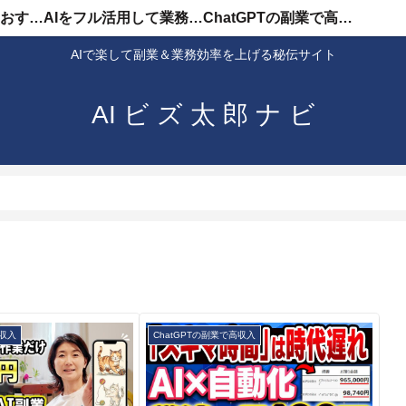
AIを使った副業のおすすめ
AIをフル活用して業務効率化
ChatGPTの副業で高収入
AIで楽して副業＆業務効率を上げる秘伝サイト
AI ビ ズ 太 郎 ナ ビ
高収入
ChatGPTの副業で高収入