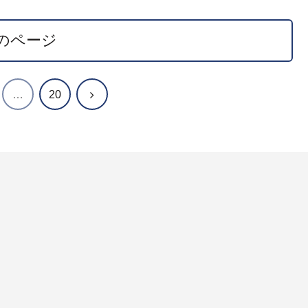
のページ
次
…
20
へ