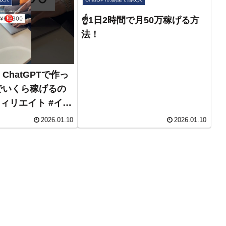
☝️1日2時間で月50万稼げる方
法！
ChatGPTで作っ
でいくら稼げるの
フィリエイト #イン
スタアフィリエイト
2026.01.10
2026.01.10
#副業 #threads