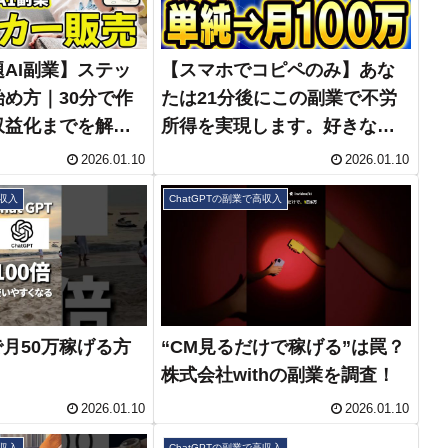
AI副業】ステッ
【スマホでコピペのみ】あな
め方｜30分で作
たは21分後にこの副業で不労
収益化までを解説
所得を実現します。好きな動
tGPT CanvaI
画を見るだけで月収100万が儲
2026.01.10
2026.01.10
かる方法を徹底解説！【在宅
高収入
ChatGPTの副業で高収入
ワーク】【ChatGPT】
【8oc】【YouTube】【初心
者】
で月50万稼げる方
“CM見るだけで稼げる”は罠？
株式会社withの副業を調査！
2026.01.10
2026.01.10
高収入
ChatGPTの副業で高収入