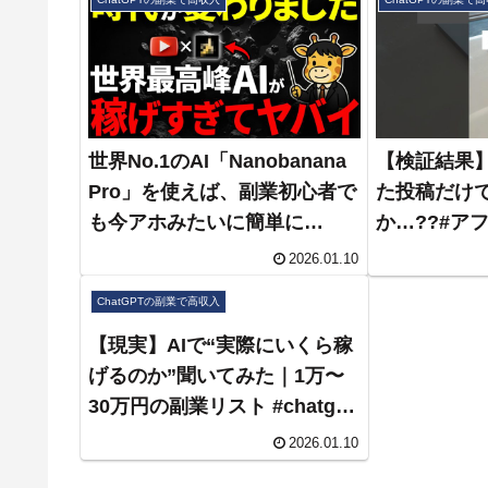
世界No.1のAI「Nanobanana
【検証結果】
Pro」を使えば、副業初心者で
た投稿だけ
も今アホみたいに簡単に
か…??#ア
YouTubeで稼げるのでその方
スタ #イン
2026.01.10
法を完全暴露します。【AI副
#インスタ運用 
ChatGPTの副業で高収入
業】【chatGPT】
#スレッズ
【現実】AIで“実際にいくら稼
げるのか”聞いてみた｜1万〜
30万円の副業リスト #chatgpt
#itツール #midjourney
2026.01.10