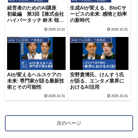
AIをフル活用して業務効率化
AIをフル活用して業務効率化
経営者のためのAI講座
生成AIが変える、BtoCサ
初級編 第3回【株式会社
ービスの未来: 感情と効率
ハイパータッチ 鈴木 領
の新時代
一】 #ai時代 #仕事効率化
2025.10.31
2025.10.31
#ビジネス
AIをフル活用して業務効率化
AIをフル活用して業務効率化
AIが変えるヘルスケアの
安野貴博氏、けんすう氏
未来: 専門家が語る最新技
が語る、エンタメ業界に
術とその可能性
おけるAI活用
2025.10.31
2025.10.31
次のページ