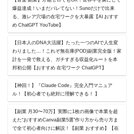
爆益達成！いまだバレてない！Sunoだけで出来
る、激レア穴場の在宅ワークを大暴露【AI おすす
め ChatGPT YouTube】
【日本人のDNA大活躍】たった一つのAIで人生変
わりました…！これぞ無在庫(POD)副業完全版！家
計を一発で救える、ガチすぎる収益化ルートを本
邦初公開【おすすめ 在宅ワーク ChatGPT】
【神回！】『Claude Code』完全入門マニュア
ル！【初心者でも絶対に理解できる！ 】
【副業 月30〜70万】実際に1枚の画像で本業を超
えた“おすすめCanva副業5選”作り方から売り方ま
で全て初心者向けに解説！【副業 おすすめ】【在