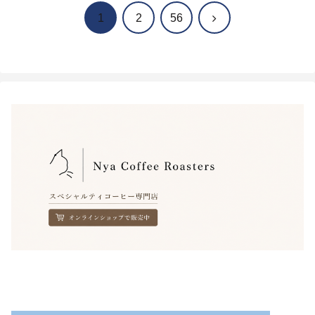
次
1
2
56
へ