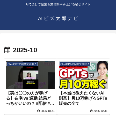
AIで楽して副業＆業務効率を上げる秘伝サイト
AI ビ ズ 太 郎 ナ ビ
2025-10
ChatGPTの副業で高収入
ChatGPTの副業で高収入
【実は〇〇の方が稼げ
【本当は教えたくないAI
る】在宅 vs 通勤 結局ど
副業】月10万稼げるGPTs
っちがいいの？ #配信 #チ
販売の全て
ャットレディ #リモ活 #副
2025.10.31
2025.10.31
業 #バイト