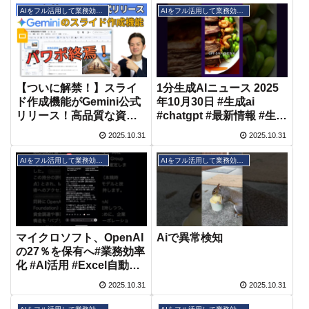
AIをフル活用して業務効率化
AIをフル活用して業務効率化
【ついに解禁！】スライ
1分生成AIニュース 2025
ド作成機能がGemini公式
年10月30日 #生成ai
リリース！高品質な資料
#chatgpt #最新情報 #生成
を作る「プロンプト」の
AIニュース #gpt5
2025.10.31
2025.10.31
コツを解説
AIをフル活用して業務効率化
AIをフル活用して業務効率化
マイクロソフト、OpenAI
Aiで異常検知
の27％を保有へ#業務効率
化 #AI活用 #Excel自動化
#時短術 #生成AI
2025.10.31
2025.10.31