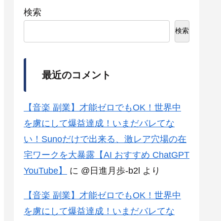
検索
検索
最近のコメント
【音楽 副業】才能ゼロでもOK！世界中
を虜にして爆益達成！いまだバレてな
い！Sunoだけで出来る、激レア穴場の在
宅ワークを大暴露【AI おすすめ ChatGPT
YouTube】
に
@日進月歩-b2l
より
【音楽 副業】才能ゼロでもOK！世界中
を虜にして爆益達成！いまだバレてな