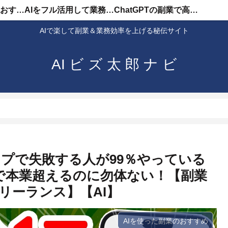
AIを使った副業のおすすめ
AIをフル活用して業務効率化
ChatGPTの副業で高収入
AIで楽して副業＆業務効率を上げる秘伝サイト
AI ビ ズ 太 郎 ナ ビ
タンプで失敗する人が99％やっている
で本業超えるのに勿体ない！【副業
リーランス】【AI】
AIを使った副業のおすすめ