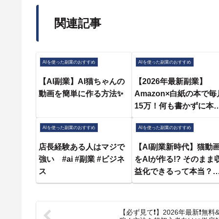
関連記事
AIを使った副業のおすすめ
AIを使った副業のおすすめ
【AI副業】AI猫ちゃんの
【2026年最新副業】
動画を簡単に作る方法✨
Amazon×白紙の本で毎
15万！何も書かずに本
売れる⁉海外で超人気な
AIを使った副業のおすすめ
AIを使った副業のおすすめ
すすめ副業を初心者向
に徹底解説【在宅ワー
店長経験ある人はマジで
【AI副業新時代】猫動
ク】【無在庫販売】
強い #ai #副業 #ビジネ
をAIが作る!? そのまま
ス
益化できるって本当？
【在宅ワーク】【チャ
トGPT】【Kling AI】
【Suno AI】#shorts
【必ず見て❗️】2026年最新❗️無料