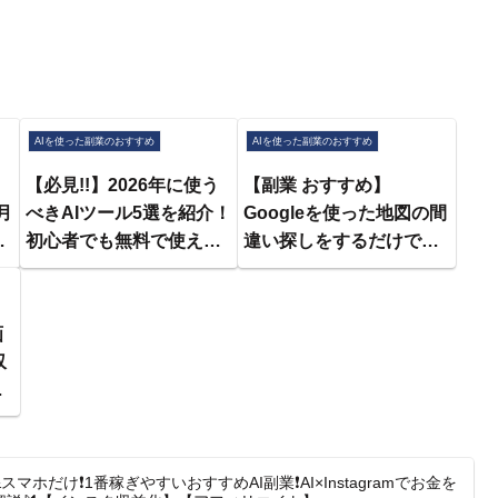
AIを使った副業のおすすめ
AIを使った副業のおすすめ
【必見!!】2026年に使う
【副業 おすすめ】
月
べきAIツール5選を紹介！
Googleを使った地図の間
が
初心者でも無料で使える
違い探しをするだけで月
お
オススメAIとは？
40万ってガチ？【在宅ワ
け
【Gemini】
ーク】【フリーランス】
【NotebookLM】
【AI副業】
画
収
ッ
&スマホだけ❗️1番稼ぎやすいおすすめAI副業❗️AI×Instagramでお金を