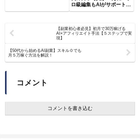
ロ級編集もAIがサポート！
初心者向きスマホ写真副業
を完全解説【おすすめ 副
業】【AI副業】【スマホ副
【副業初心者必見】初月で30万稼げる
業】
AI×アフィリエイト手法【５ステップで実
現】
【50代から始めるAI副業】スキル０でも
月５万稼ぐ方法を解説！
コメント
コメントを書き込む