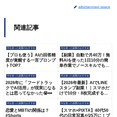
aibiztaronavi.space
関連記事
AIを使った副業のおすすめ
AIを使った副業のおすすめ
【プロも使う】AIの回答精
【副業】自動で月40万！無
度が覚醒する一言プロンプ
料AIを使った1日10分の簡
トTOP7
単作業でノースキルでも出
来る最新アフィリエイト副
業を解説！【在宅ワーク】
AIを使った副業のおすすめ
AIを使った副業のおすすめ
【初心者 おすすめ】
2026年に「フードトラッ
【2026年最新】AIでLINE
【Manus AI】
クでAI活用」が現実になる
スタンプ副業！｜スマホだ
とは思ってなかった😭👀
けで10分・8枚完成する全
手順紹介します！【canva
なしでできる】
AIを使った副業のおすすめ
AIを使った副業のおすすめ
恋愛とMBTIの関係は？
【スマホ×PIXTA】40代50
#Shorts
代の日常写真が25万に！プ