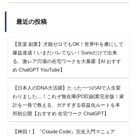
最近の投稿
【音楽 副業】才能ゼロでもOK！世界中を虜にして
爆益達成！いまだバレてない！Sunoだけで出来
る、激レア穴場の在宅ワークを大暴露【AI おすす
め ChatGPT YouTube】
【日本人のDNA大活躍】たった一つのAIで人生変
わりました…！これぞ無在庫(POD)副業完全版！家
計を一発で救える、ガチすぎる収益化ルートを本
邦初公開【おすすめ 在宅ワーク ChatGPT】
【神回！】『Claude Code』完全入門マニュア