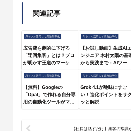
関連記事
AIをフル活用して業務効率化
AIをフル活用して業務効率化
広告費を劇的に下げる
【お試し動画】生成AI
「迂回集客」とは？プロ
ンジニア 木村太陽の基
が明かす王道のマーケテ
から実践まで：AIツー
ィング戦略
を活用した業務効率化 1
AIをフル活用して業務効率化
AIをフル活用して業務効率化
講ㅣFast campus
【無料】Googleの
Grok 4.1が地味にすご
「Opal」で作れる自分専
い！進化ポイントをサ
用の自動化ツールがマジ
ッと解説
ですごい！
【社長は話すだけ】集客の常識が