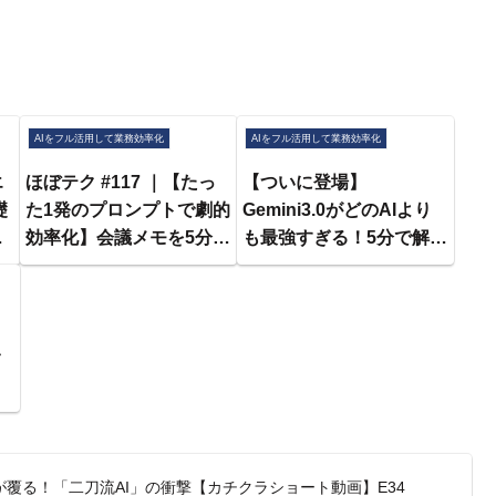
AIをフル活用して業務効率化
AIをフル活用して業務効率化
エ
ほぼテク #117 ｜【たっ
【ついに登場】
礎
た1発のプロンプトで劇的
Gemini3.0がどのAIより
ル
効率化】会議メモを5分で
も最強すぎる！5分で解説
0
読める会話形式に要約！
します！
ChatGPTで資料作成の時
短術
ク
覆る！「二刀流AI」の衝撃【カチクラショート動画】E34