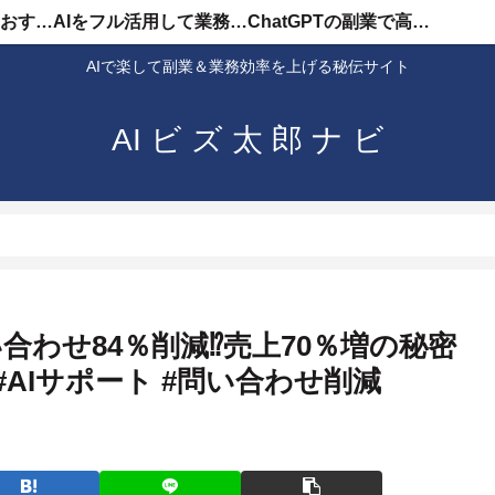
AIを使った副業のおすすめ
AIをフル活用して業務効率化
ChatGPTの副業で高収入
AIで楽して副業＆業務効率を上げる秘伝サイト
AI ビ ズ 太 郎 ナ ビ
問い合わせ84％削減⁉売上70％増の秘密
USH #AIサポート #問い合わせ削減