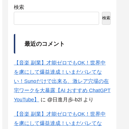
検索
検索
最近のコメント
【音楽 副業】才能ゼロでもOK！世界中
を虜にして爆益達成！いまだバレてな
い！Sunoだけで出来る、激レア穴場の在
宅ワークを大暴露【AI おすすめ ChatGPT
YouTube】
に
@日進月歩-b2l
より
【音楽 副業】才能ゼロでもOK！世界中
を虜にして爆益達成！いまだバレてな