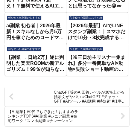
え！？無料で使えるAIエー
とは思ってなかった😭👀
ジェントManusと
Instagramを連携してAI副
AIを使った副業のおすすめ
AIを使った副業のおすすめ
業でお金を稼ぐ方法を超初
ai副業 初心者｜2026年最
【2026年最新】AIでLINE
心者向け徹底解説🔰【マナ
新！スキルなしから月5万
スタンプ副業！｜スマホだ
ス】
円を稼ぐためのロードマッ
けで10分・8枚完成する全
プとおすすめ3選
手順紹介します！【canva
なしでできる】
AIを使った副業のおすすめ
AIを使った副業のおすすめ
【副業 → 日給2万】遂に判
【※三日坊主リスナー集ま
明した楽天ROOMの新アル
れ】多分一番簡単なAI×動
ゴリズム！99％が知らな
物×失敗ショート動画の作
い“新評価基準”を使った収
り方を全公開｜50代主婦が
益化ルートを業界最速で解
3ヶ月で月20万の穴場副業
説！【副業 おすすめ】
【おすすめ 在宅ワーク
ChatGPT等のAI回答レベルが30%上がる
【AI ChatGPT 在宅ワー
ChatGPT】
指示文がヤバい #ChatGPT #チャット
ク フリーランス】
GPT #AIツール #AI活用 #時短術 #仕事術
#仕事効率化 #AIプロンプト #shorts
【AI副業】60代でもできた！おすすめラ
ンキングTOP3#AI副業 #シニア副業 #在
宅ワーク #スマホ副業 #ナレーション動
画 #文章リライト #画像生成 #老後の暮ら
し #収入アップ