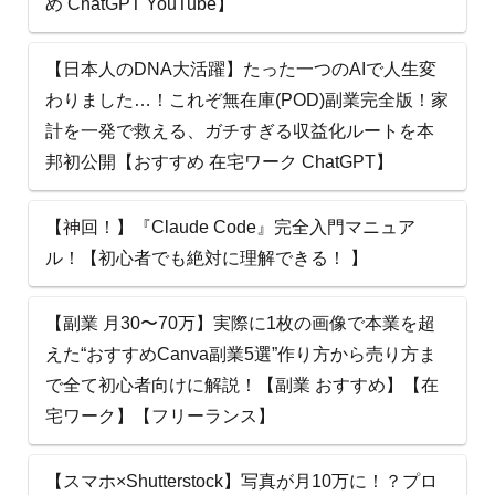
め ChatGPT YouTube】
【日本人のDNA大活躍】たった一つのAIで人生変
わりました…！これぞ無在庫(POD)副業完全版！家
計を一発で救える、ガチすぎる収益化ルートを本
邦初公開【おすすめ 在宅ワーク ChatGPT】
【神回！】『Claude Code』完全入門マニュア
ル！【初心者でも絶対に理解できる！ 】
【副業 月30〜70万】実際に1枚の画像で本業を超
えた“おすすめCanva副業5選”作り方から売り方ま
で全て初心者向けに解説！【副業 おすすめ】【在
宅ワーク】【フリーランス】
【スマホ×Shutterstock】写真が月10万に！？プロ