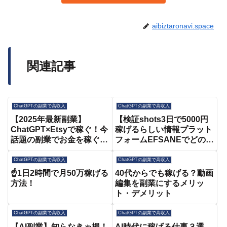
aibiztaronavi.space
関連記事
ChatGPTの副業で高収入
ChatGPTの副業で高収入
【2025年最新副業】
【検証shots3日で5000円
ChatGPT×Etsyで稼ぐ！今
稼げるらしい情報プラット
話題の副業でお金を稼ぐ方
フォームEFSANEでどのぐ
法徹底解説
らい稼げるかやってみた！
#副業 #youtube #スマホ #
ChatGPTの副業で高収入
ChatGPTの副業で高収入
在宅で稼ぐ
☝️1日2時間で月50万稼げる
40代からでも稼げる？動画
方法！
編集を副業にするメリッ
ト・デメリット
ChatGPTの副業で高収入
ChatGPTの副業で高収入
【AI副業】知らなきゃ損！
AI時代に稼げる仕事３選