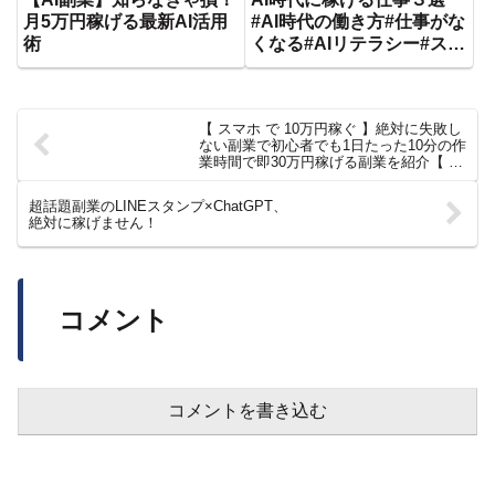
月5万円稼げる最新AI活用
#AI時代の働き方#仕事がな
術
くなる#AIリテラシー#スキ
ルアップ#稼ぐ力#お金の勉
強#副業#ChatGPT#AIビジ
ネス#自己投資
【 スマホ で 10万円稼ぐ 】絶対に失敗し
ない副業で初心者でも1日たった10分の作
業時間で即30万円稼げる副業を紹介【 在
宅 副業 初心者 】【 ai 副業 】
【ChatGPT 】
超話題副業のLINEスタンプ×ChatGPT、
絶対に稼げません！
コメント
コメントを書き込む