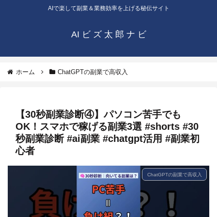
AIで楽して副業＆業務効率を上げる秘伝サイト
AI ビ ズ 太 郎 ナ ビ
ホーム
ChatGPTの副業で高収入
【30秒副業診断④】パソコン苦手でも
OK！スマホで稼げる副業3選 #shorts #30
秒副業診断 #ai副業 #chatgpt活用 #副業初
心者
ChatGPTの副業で高収入