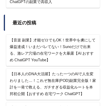
ChatGPTの副業で高収入
最近の投稿
【音楽 副業】才能ゼロでもOK！世界中を虜にして
爆益達成！いまだバレてない！Sunoだけで出来
る、激レア穴場の在宅ワークを大暴露【AI おすす
め ChatGPT YouTube】
【日本人のDNA大活躍】たった一つのAIで人生変
わりました…！これぞ無在庫(POD)副業完全版！家
計を一発で救える、ガチすぎる収益化ルートを本
邦初公開【おすすめ 在宅ワーク ChatGPT】