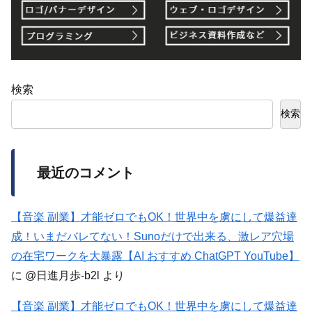
検索
検索
最近のコメント
【音楽 副業】才能ゼロでもOK！世界中を虜にして爆益達
成！いまだバレてない！Sunoだけで出来る、激レア穴場
の在宅ワークを大暴露【AI おすすめ ChatGPT YouTube】
に
@日進月歩-b2l
より
【音楽 副業】才能ゼロでもOK！世界中を虜にして爆益達