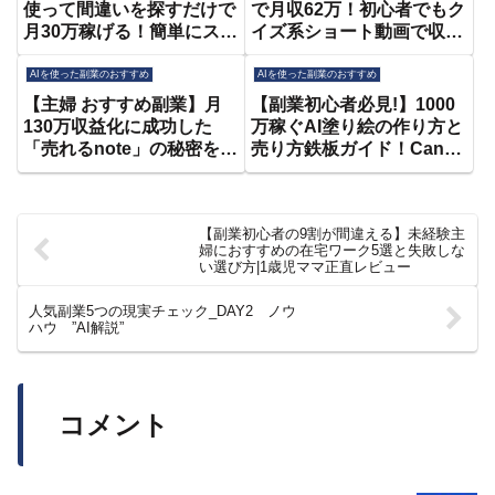
使って間違いを探すだけで
で月収62万！初心者でもク
月30万稼げる！簡単にスキ
イズ系ショート動画で収益
マ時間でできる初心者向け
化する方法を徹底解説【AI
の穴場、スマホ副業はこれ
副業】【canva】【おすす
AIを使った副業のおすすめ
AIを使った副業のおすすめ
しかない！【おすすめ 副
め 副業】
【主婦 おすすめ副業】月
【副業初心者必見!】1000
業】【AI副業】【在宅ワー
130万収益化に成功した
万稼ぐAI塗り絵の作り方と
ク】【クラウドワークス】
「売れるnote」の秘密を大
売り方鉄板ガイド！Canva
公開します！【AI活用】
だけの裏技を今だけ限定公
【副業初心者】【在宅ワー
開！【スキマ時間OK】
ク】【ChatGPT】
【AI活用】【ChatGPT】
【副業初心者の9割が間違える】未経験主
【在宅ワーク】
婦におすすめの在宅ワーク5選と失敗しな
い選び方|1歳児ママ正直レビュー
人気副業5つの現実チェック_DAY2 ノウ
ハウ ”AI解説”
コメント