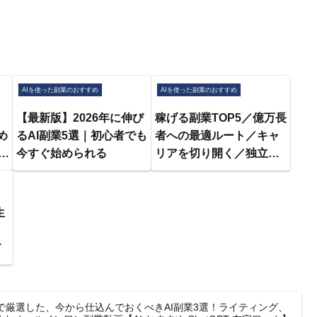
AIを使った副業のおすすめ
AIを使った副業のおすすめ
【最新版】2026年に伸び
稼げる副業TOP5／億万長
すめ
るAI副業5選｜初心者でも
者への最適ルート／キャ
#
今すぐ始められる
リアを切り開く／独立・
起業／AIを活用して起業
キ
／まだまだ稼げる王道の
#
副業／竹内由恵 挑戦する
生
副業決定／ハセンの本気
！
／副業の注意【ランキン
ド
グ超分析】
で厳選した、今から仕込んでおくべきAI副業3選！ライティング、