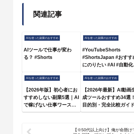
関連記事
AIを使った副業のおすすめ
AIを使った副業のおすすめ
AIツールで仕事が変わ
#YouTubeShorts
る？ #Shorts
#ShortsJapan #おす
にのりたい #AI #自動化 
ビジネスチャンス #AIビ
AIを使った副業のおすすめ
AIを使った副業のおすすめ
ジネス #働き方改革 #ス
ルアップ #スマホで完結 
【2026年版】初心者にお
【2026年最新】AI動画
副業探し #AI時代
すすめしない副業5選｜AI
成ツールおすすめ34選
で稼げない仕事ワースト
目的別・完全比較ガイ
ランキング
【※50代以上向け】俺が命懸け