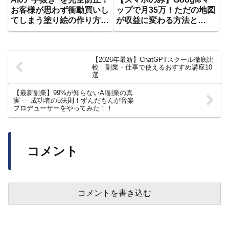
Earth】【AI動画】
お客様が思わず衝動買いし
ップで月35万！ただの地図
てしまう塗り絵の作り方、
が収益に変わる方法と
売り方、全部教えます【お
は！？海外でバズった最先
すすめ ChatGPT AI 在宅
端AI副業を徹底解説【おす
ワーク】
すめ 副業】【在宅ワー
【2026年最新】ChatGPTスクール徹底比
ク】
較｜副業・仕事で使えるおすすめ講座10
選
【最新副業】99%が知らないAI副業の真
実 ― 成功者の5法則！ずんだもんが音楽
プロデューサーをやってみた！！
コメント
コメントを書き込む