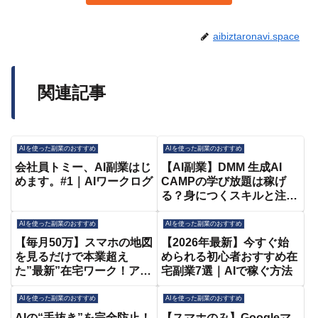
aibiztaronavi.space
関連記事
AIを使った副業のおすすめ
AIを使った副業のおすすめ
会社員トミー、AI副業はじ
【AI副業】DMM 生成AI
めます。#1｜AIワークログ
CAMPの学び放題は稼げ
る？身につくスキルと注意
点を徹底解説！
AIを使った副業のおすすめ
AIを使った副業のおすすめ
【毎月50万】スマホの地図
【2026年最新】今すぐ始
を見るだけで本業超え
められる初心者おすすめ在
た”最新”在宅ワーク！アメ
宅副業7選｜AIで稼ぐ方法
リカで話題のノースキルで
できる風景×AI副業を日本
AIを使った副業のおすすめ
AIを使った副業のおすすめ
人向け解説！【Google
AIの“手抜き”を完全防止！
【スマホのみ】Googleマ