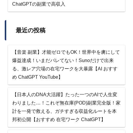
ChatGPTの副業で高収入
最近の投稿
【音楽 副業】才能ゼロでもOK！世界中を虜にして
爆益達成！いまだバレてない！Sunoだけで出来
る、激レア穴場の在宅ワークを大暴露【AI おすす
め ChatGPT YouTube】
【日本人のDNA大活躍】たった一つのAIで人生変
わりました…！これぞ無在庫(POD)副業完全版！家
計を一発で救える、ガチすぎる収益化ルートを本
邦初公開【おすすめ 在宅ワーク ChatGPT】