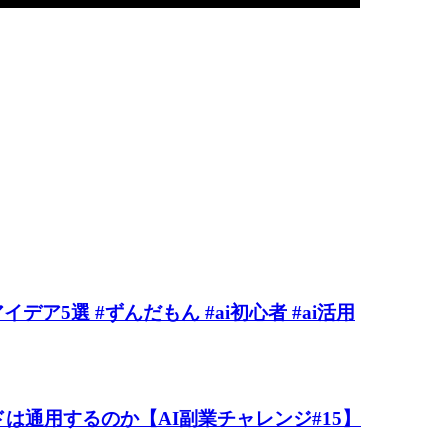
デア5選 #ずんだもん #ai初心者 #ai活用
ドは通用するのか【AI副業チャレンジ#15】