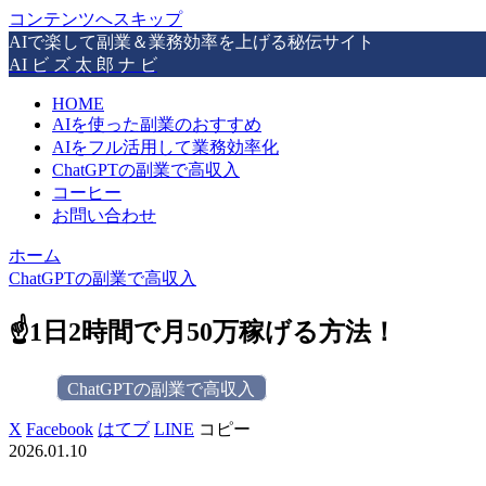
コンテンツへスキップ
AIで楽して副業＆業務効率を上げる秘伝サイト
AI ビ ズ 太 郎 ナ ビ
HOME
AIを使った副業のおすすめ
AIをフル活用して業務効率化
ChatGPTの副業で高収入
コーヒー
お問い合わせ
ホーム
ChatGPTの副業で高収入
☝️1日2時間で月50万稼げる方法！
ChatGPTの副業で高収入
X
Facebook
はてブ
LINE
コピー
2026.01.10