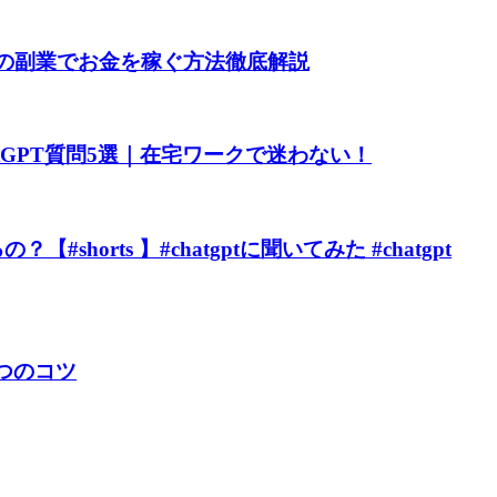
今話題の副業でお金を稼ぐ方法徹底解説
tGPT質問5選｜在宅ワークで迷わない！
horts 】#chatgptに聞いてみた #chatgpt
3つのコツ