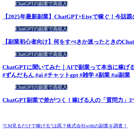
ChatGPTの副業で高収入
【2025年最新副業】ChatGPT×Etsyで稼ぐ！
ChatGPTの副業で高収入
【副業初心者向け】何をすべきか迷ったときのCha
ChatGPTの副業で高収入
ChatGPTに聞いてみた｜AIで副業って本当に稼げるの？【#s
#ずんだもん #ai #チャットgpt #雑学 #副業 #ai副業
ChatGPTの副業で高収入
ChatGPT副業で差がつく！稼げる人の「質問力」
“CM見るだけで稼げる”は罠？株式会社withの副業を調査！