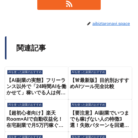
aibiztaronavi.space
関連記事
AIを使った副業のおすすめ
AIを使った副業のおすすめ
【AI副業の実態】フリーラ
【🚨最新版】目的別おすす
ンス以外で「24時間AIを働
めAIツール完全比較
かせて」稼いでる人は何を
してる？
AIを使った副業のおすすめ
AIを使った副業のおすすめ
【超初心者向け】楽天
【要注意】AI副業でいつま
Room×AIで自動収益化！
でも稼げない人の特徴3
在宅副業で月5万円稼ぐ！
選！失敗パターンを回避し
【ChatGPTを使ったAI副
て最短で収益を出すための
業】
思考法
AIを使った副業のおすすめ
AIを使った副業のおすすめ