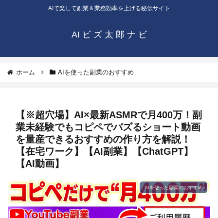
AIで楽して副業＆業務効率を上げる秘伝サイト
AI ビ ズ 太 郎 ナ ビ
ホーム
AIを使った副業のおすすめ
【※超穴場】AI×最新ASMRで月400万！副
業未経験でもコピペでバズるショート動画
を量産できるおすすめの作り方を解説！
【在宅ワーク】【AI副業】【ChatGPT】
【AI動画】
AIを使った副業のおすすめ