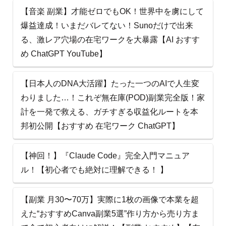
【音楽 副業】才能ゼロでもOK！世界中を虜にして
爆益達成！いまだバレてない！Sunoだけで出来
る、激レア穴場の在宅ワークを大暴露【AI おすす
め ChatGPT YouTube】
【日本人のDNA大活躍】たった一つのAIで人生変
わりました…！これぞ無在庫(POD)副業完全版！家
計を一発で救える、ガチすぎる収益化ルートを本
邦初公開【おすすめ 在宅ワーク ChatGPT】
【神回！】『Claude Code』完全入門マニュア
ル！【初心者でも絶対に理解できる！ 】
【副業 月30〜70万】実際に1枚の画像で本業を超
えた“おすすめCanva副業5選”作り方から売り方ま