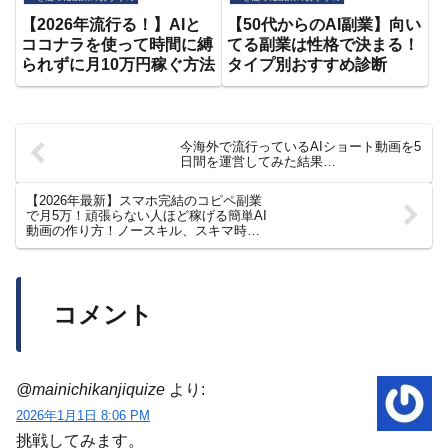
【2026年流行る！】AIと
【50代からのAI副業】向い
ココナラを使って時間に縛
てる副業は性格で決まる！
られずに月10万円稼ぐ方法
タイプ別おすすめ診断
今海外で流行っているAIショート動画を5
日間を運営してみた結果…
【2026年最新】スマホ完結のコピペ副業
で月5万！頑張らない人ほど稼げる簡単AI
動画の作り方！ノースキル、スキマ時間
で収益化する方法を初心者向けに徹底解
説【おすすめ 副業】【在宅ワーク】【AI
副業】
コメント
@mainichikanjiquize
より:
2026年1月1日 8:06 PM
挑戦してみます。