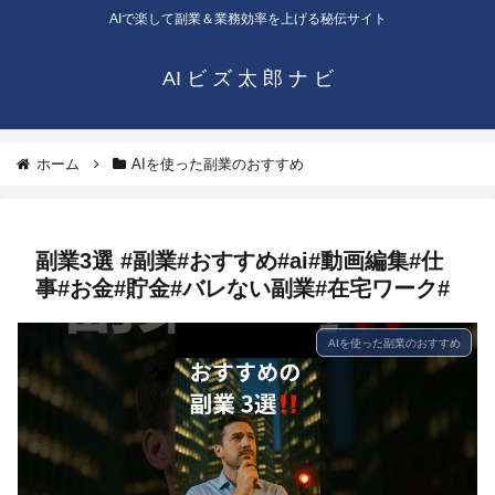
AIで楽して副業＆業務効率を上げる秘伝サイト
AI ビ ズ 太 郎 ナ ビ
ホーム
AIを使った副業のおすすめ
副業3選 #副業#おすすめ#ai#動画編集#仕
事#お金#貯金#バレない副業#在宅ワーク#
AIを使った副業のおすすめ