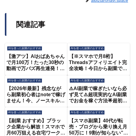
aibiztaronavi.space
関連記事
AIを使った副業のおすすめ
AIを使った副業のおすすめ
【激アツ】AIおばあちゃん
【※スマホで月8桁】
で月100万！たった30秒の
Threadsアフィリエイト完
動画で万バズ再生連発！大
全攻略！今日から副業で最
人気ジャンルのショート動
短0⇒1を達成するなら間違
画で稼ぐ方法を徹底解説
いなくコレやります！【在
AIを使った副業のおすすめ
AIを使った副業のおすすめ
【AI副業】【おすすめ 副
宅ワーク】【スレッズ】
【2026年最新】残念なが
⚠️AI副業で稼ぎたいなら必
業】【在宅ワーク】
【副業 おすすめ】【AI】
ら副業初心者はnoteで稼げ
ず見て⚠️超現実的なAI副業
【YouTube】
ません！今、ノースキルで
でお金を稼ぐ方法🌟超初心
稼ぎたいなら「このやり方
者向け徹底解説🔰
一択」です【note 収益化 |
AIを使った副業のおすすめ
AIを使った副業のおすすめ
在宅ワーク | 主婦 副業】
【副業 おすすめ】ブラッ
【スマホ副業】40代が転
ク企業から解放！スマホで
売・ブログから乗り換え月
月60万狙える在宅ワークが
50万に！9割が知らない”選