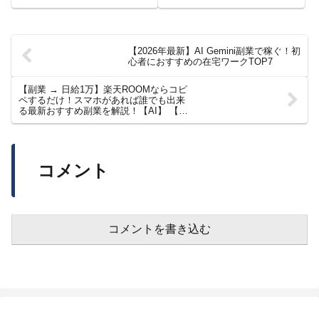
初心者でも出来ると話題な
んではいけない副業”とは⁉
ので解説します！【fire】
積み上がる最新副業を初心
【ノースキル】【AI副業】
者向けに完全解説【おすす
【フリーランス】
め 副業】【AI副業】
【2026年最新】AI Gemini副業で稼ぐ！初
心者におすすめの在宅ワークTOP7
【副業 → 日給1万】楽天ROOMならコピ
ペするだけ！スマホがあれば誰でも出来
る最新おすすめ副業を解説！【AI】 【在
宅ワーク】【フリーランス】
コメント
コメントを書き込む