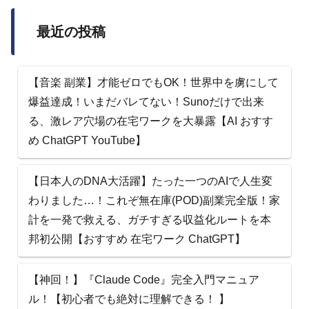
最近の投稿
【音楽 副業】才能ゼロでもOK！世界中を虜にして
爆益達成！いまだバレてない！Sunoだけで出来
る、激レア穴場の在宅ワークを大暴露【AI おすす
め ChatGPT YouTube】
【日本人のDNA大活躍】たった一つのAIで人生変
わりました…！これぞ無在庫(POD)副業完全版！家
計を一発で救える、ガチすぎる収益化ルートを本
邦初公開【おすすめ 在宅ワーク ChatGPT】
【神回！】『Claude Code』完全入門マニュア
ル！【初心者でも絶対に理解できる！ 】