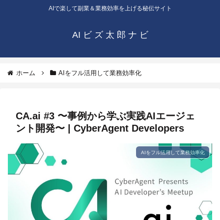
AIで楽して副業＆業務効率を上げる秘伝サイト
AI ビ ズ 太 郎 ナ ビ
ホーム
AIをフル活用して業務効率化
CA.ai #3 〜事例から学ぶ実践AIエージェ
ント開発〜 | CyberAgent Developers
AIをフル活用して業務効率化