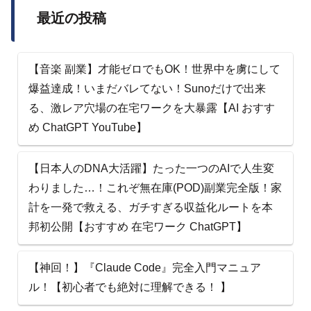
最近の投稿
【音楽 副業】才能ゼロでもOK！世界中を虜にして
爆益達成！いまだバレてない！Sunoだけで出来
る、激レア穴場の在宅ワークを大暴露【AI おすす
め ChatGPT YouTube】
【日本人のDNA大活躍】たった一つのAIで人生変
わりました…！これぞ無在庫(POD)副業完全版！家
計を一発で救える、ガチすぎる収益化ルートを本
邦初公開【おすすめ 在宅ワーク ChatGPT】
【神回！】『Claude Code』完全入門マニュア
ル！【初心者でも絶対に理解できる！ 】