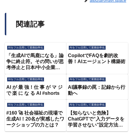
aibiztaronavi.space
関連記事
AIをフル活用して業務効率化
AIをフル活用して業務効率化
「生成AIで馬鹿になる」論
CopilotでFAQを劇的改
争に終止符。その問いが思
善！AIエージェント構築術
考停止と日本/中小企業の
危機を招く理由【石川県
DX専門家が解説】
AIをフル活用して業務効率化
AIをフル活用して業務効率化
AI が 最 強！仕 事 が マ ジ
AI議事録の罠：記録から行
で 楽 に な る AI #shorts
動へ
AIをフル活用して業務効率化
AIをフル活用して業務効率化
#160 🚀 社会福祉の現場で
【知らないと危険】
生成AI！20名が実感したワ
ChatGPTで“入力データを
ークショップの力とは？
学習させない”設定方法と
情報漏洩の防ぎ方