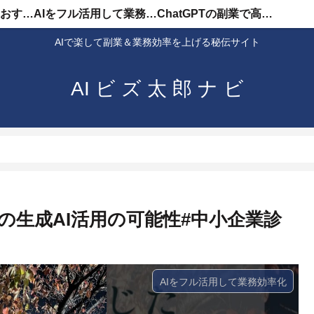
AIを使った副業のおすすめ
AIをフル活用して業務効率化
ChatGPTの副業で高収入
AIで楽して副業＆業務効率を上げる秘伝サイト
AI ビ ズ 太 郎 ナ ビ
の生成AI活用の可能性#中小企業診
AIをフル活用して業務効率化