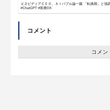
エヌビディアＣＥＯ、ＡＩバブル論一蹴 「転換期」と強調#AI
#ChatGPT #医療DX
コメント
コメン