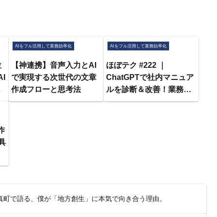
AIをフル活用して業務効率化
AIをフル活用して業務効率化
位
【神連携】音声入力とAI
ほぼテク #222 ｜
I
で実現する次世代の文章
ChatGPTで社内マニュア
8
作成フローと思考法
ルを診断＆改善！業務効
率化とDXを加速する評価
テクニックを徹底解説
作
具
厚真町で語る、僕が「地方創生」に本気で向き合う理由。