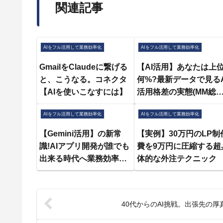
関連記事
AIをフル活用して業務効率化
AIをフル活用して業務効率化
GmailをClaudeに繋げる
【AI活用】あなたは上
と、こうなる。コネクタ
何%?最新データで見るA
【AIを使いこなすには】
活用格差の実態(MM総研
月調査を徹底解説!)
AIをフル活用して業務効率化
AIをフル活用して業務効率化
【Gemini活用】の新常
【実例】30万円のLP制
識!AIアプリ開発が誰でも
費を9万円に圧縮する超
出来る時代へ業務効率化
体的な外注テクニック
アイデア３選
40代からのAI挑戦。出張先の