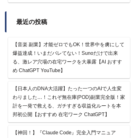
最近の投稿
【音楽 副業】才能ゼロでもOK！世界中を虜にして
爆益達成！いまだバレてない！Sunoだけで出来
る、激レア穴場の在宅ワークを大暴露【AI おすす
め ChatGPT YouTube】
【日本人のDNA大活躍】たった一つのAIで人生変
わりました…！これぞ無在庫(POD)副業完全版！家
計を一発で救える、ガチすぎる収益化ルートを本
邦初公開【おすすめ 在宅ワーク ChatGPT】
【神回！】『Claude Code』完全入門マニュア