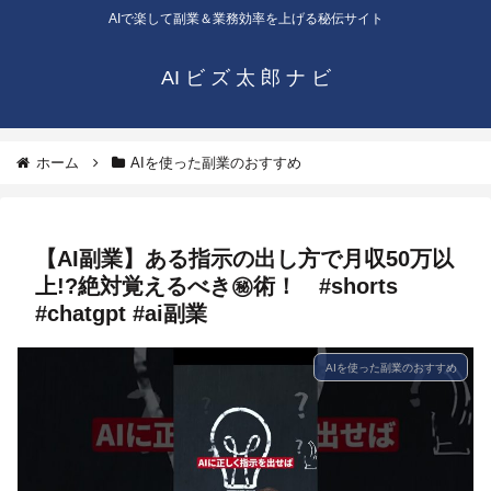
AIで楽して副業＆業務効率を上げる秘伝サイト
AI ビ ズ 太 郎 ナ ビ
ホーム
AIを使った副業のおすすめ
【AI副業】ある指示の出し方で月収50万以
上!?絶対覚えるべき㊙︎術！ #shorts
#chatgpt #ai副業
AIを使った副業のおすすめ