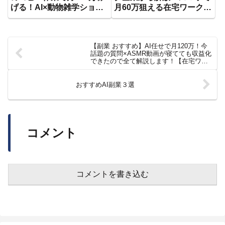
げる！AI×動物雑学ショー
月60万狙える在宅ワークが
ト動画が超簡単にバズる！
初心者でも出来ると話題な
作り方から収益化まで初心
ので解説します！【fire】
者向けに徹底解説【AI動画
【ノースキル】【AI副業】
【副業 おすすめ】AI任せで月120万！今
AI副業】【在宅ワーク】
【フリーランス】
話題の質問×ASMR動画が寝てても収益化
【おすすめ 副業】
できたので全て解説します！【在宅ワー
ク】【フリーランス】【初心者】【AI動
画】
おすすめAI副業３選
コメント
コメントを書き込む