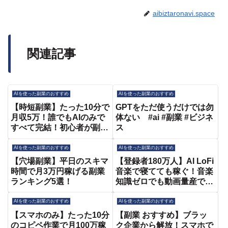
aibiztaronavi.space
関連記事
AIを使った副業のおすすめ
AIを使った副業のおすすめ
【時短副業】たった10分で
GPTをただ使うだけでは勿
月収5万！誰でもAIのみで
体ない #ai #副業 #ビジネ
すべて完結！初心者が副業
ス
で収入を得るなら絶対こ
れ！【おすすめ 副業】
AIを使った副業のおすすめ
AIを使った副業のおすすめ
【在宅ワーク】
【穴場副業】平日のスキマ
【登録者180万人】AI LoFi
【ChatGPT】
時間で月3万円稼げる副業
音楽で寝てても稼ぐ！音楽
ランキング5選！
知識ゼロでも動画量産で月
40万円！YouTube収益化
の全手順を初心者向け解説
AIを使った副業のおすすめ
AIを使った副業のおすすめ
【在宅ワーク】【副業 お
【スマホのみ】たった10分
【副業 おすすめ】ブラッ
すすめ】【AI副業】
のコピペ作業で月100万稼
ク企業から解放！スマホで