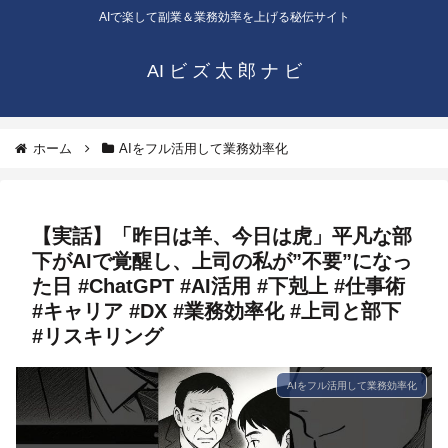
AIで楽して副業＆業務効率を上げる秘伝サイト
AI ビ ズ 太 郎 ナ ビ
ホーム
AIをフル活用して業務効率化
【実話】「昨日は羊、今日は虎」平凡な部
下がAIで覚醒し、上司の私が”不要”になっ
た日 #ChatGPT #AI活用 #下剋上 #仕事術
#キャリア #DX #業務効率化 #上司と部下
#リスキリング
AIをフル活用して業務効率化