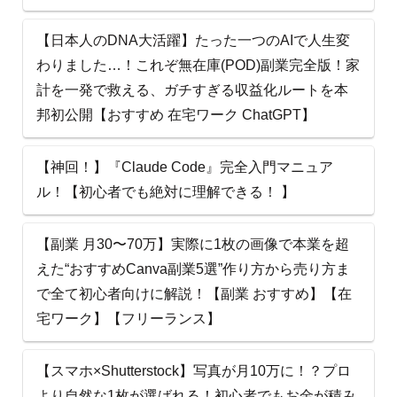
【日本人のDNA大活躍】たった一つのAIで人生変
わりました…！これぞ無在庫(POD)副業完全版！家
計を一発で救える、ガチすぎる収益化ルートを本
邦初公開【おすすめ 在宅ワーク ChatGPT】
【神回！】『Claude Code』完全入門マニュア
ル！【初心者でも絶対に理解できる！ 】
【副業 月30〜70万】実際に1枚の画像で本業を超
えた“おすすめCanva副業5選”作り方から売り方ま
で全て初心者向けに解説！【副業 おすすめ】【在
宅ワーク】【フリーランス】
【スマホ×Shutterstock】写真が月10万に！？プロ
より自然な1枚が選ばれる！初心者でもお金が積み