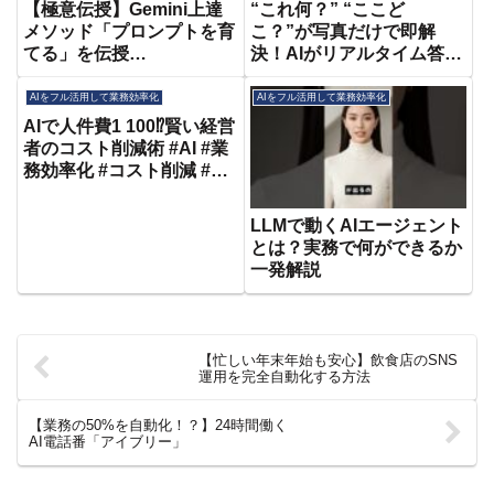
【極意伝授】Gemini上達
“これ何？” “ここど
メソッド「プロンプトを育
こ？”が写真だけで即解
てる」を伝授
決！AIがリアルタイム答え
【Gemini/Google
る技
Workspace/生成AI】
AIをフル活用して業務効率化
AIをフル活用して業務効率化
AIで人件費1 100⁉️賢い経営
者のコスト削減術 #AI #業
務効率化 #コスト削減 #DX
推進 #経営者 #働き方改革
#天秤AI
LLMで動くAIエージェント
とは？実務で何ができるか
一発解説
【忙しい年末年始も安心】飲食店のSNS
運用を完全自動化する方法
【業務の50%を自動化！？】24時間働く
AI電話番「アイブリー」