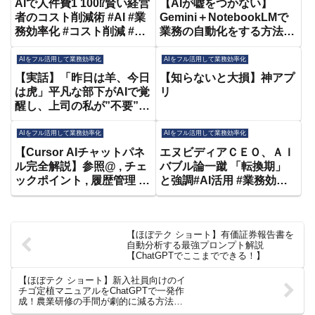
AIで人件費1 100⁉️賢い経営
【AIが嘘をつかない】
者のコスト削減術 #AI #業
Gemini＋NotebookLMで
務効率化 #コスト削減 #DX
業務の自動化をする方法を
推進 #経営者 #働き方改革
徹底解説します
#天秤AI
AIをフル活用して業務効率化
AIをフル活用して業務効率化
【実話】「昨日は羊、今日
【知らないと大損】神アプ
は虎」平凡な部下がAIで覚
リ
醒し、上司の私が”不要”に
なった日 #ChatGPT #AI活
用 #下剋上 #仕事術 #キャ
AIをフル活用して業務効率化
AIをフル活用して業務効率化
リア #DX #業務効率化 #上
【Cursor AIチャットパネ
エヌビディアＣＥＯ、ＡＩ
司と部下 #リスキリング
ル完全解説】参照@ , チェ
バブル論一蹴 「転換期」
ックポイント , 履歴管理 ,
と強調#AI活用 #業務効率
チャット共有
化 #Excel自動化
,Commands,コンテキスト
#ChatGPT #医療DX
管理
【ほぼテク ショート】有価証券報告書を
自動分析する最強プロンプト解説
【ChatGPTでここまでできる！】
【ほぼテク ショート】新入社員向けのイ
チゴ定植マニュアルをChatGPTで一発作
成！農業研修の手間が劇的に減る方法と
は？