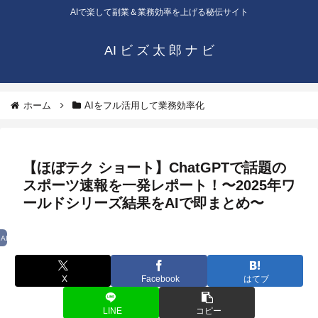
AIで楽して副業＆業務効率を上げる秘伝サイト
AI ビ ズ 太 郎 ナ ビ
ホーム
AIをフル活用して業務効率化
【ほぼテク ショート】ChatGPTで話題の
スポーツ速報を一発レポート！〜2025年ワ
ールドシリーズ結果をAIで即まとめ〜
AIをフル活用して業務効率化
X
Facebook
はてブ
LINE
コピー