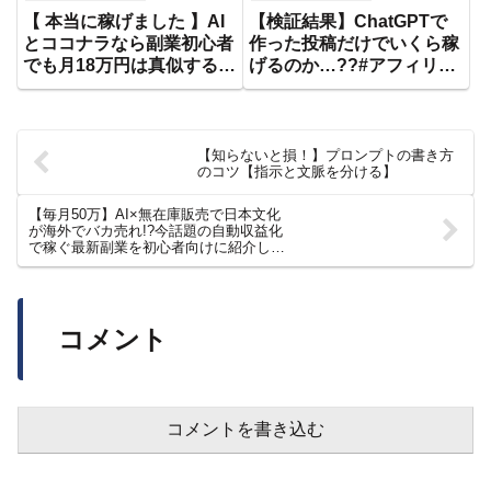
【AI】【ChatGPT】
【 本当に稼げました 】AI
【検証結果】ChatGPTで
とココナラなら副業初心者
作った投稿だけでいくら稼
でも月18万円は真似するだ
げるのか…??#アフィリエ
けで余裕で稼げる！【 在
イト #インスタ #インスタ
宅 初心者 ai ChatGPT ココ
アフィリエイト #インスタ
ナラ 】
運用 #副業 #threads #スレ
ッズ
【知らないと損！】プロンプトの書き方
のコツ【指示と文脈を分ける】
【毎月50万】AI×無在庫販売で日本文化
が海外でバカ売れ!?今話題の自動収益化
で稼ぐ最新副業を初心者向けに紹介しま
す！【おすすめ 副業】【在宅ワーク】
【AI副業】
コメント
コメントを書き込む