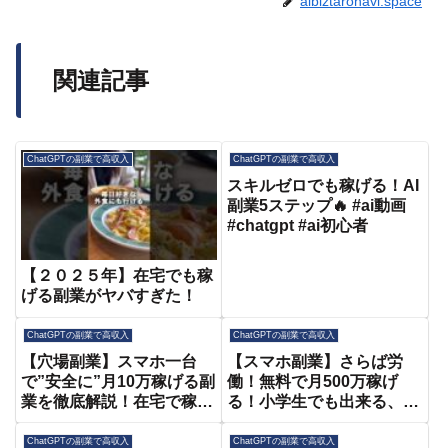
aibiztaronavi.space
関連記事
ChatGPTの副業で高収入
ChatGPTの副業で高収入
スキルゼロでも稼げる！AI
副業5ステップ🔥 #ai動画
#chatgpt #ai初心者
【２０２５年】在宅でも稼
げる副業がヤバすぎた！
ChatGPTの副業で高収入
ChatGPTの副業で高収入
【穴場副業】スマホ一台
【スマホ副業】さらば労
で”安全に”月10万稼げる副
働！無料で月500万稼げ
業を徹底解説！在宅で稼ぎ
る！小学生でも出来る、無
たい主婦は真似して！
能が稼いだ究極の初心者向
け在宅ワーク【副業】
ChatGPTの副業で高収入
ChatGPTの副業で高収入