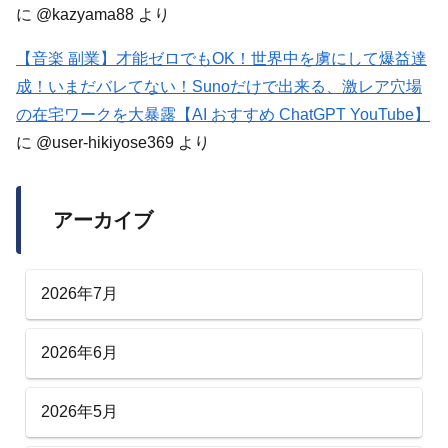
に
@kazyama88
より
【音楽 副業】才能ゼロでもOK！世界中を虜にして爆益達
成！いまだバレてない！Sunoだけで出来る、激レア穴場
の在宅ワークを大暴露【AI おすすめ ChatGPT YouTube】
に
@user-hikiyose369
より
アーカイブ
2026年7月
2026年6月
2026年5月