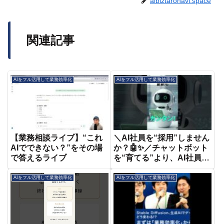
aibiztaronavi.space
関連記事
AIをフル活用して業務効率化
AIをフル活用して業務効率化
【業務相談ライブ】“これ
＼AI社員を“採用”しません
AIでできない？”をその場
か？🤖✨／チャットボット
で答えるライブ
を“育てる”より、AI社員
を“採用”する時代へ。
AIをフル活用して業務効率化
AIをフル活用して業務効率化