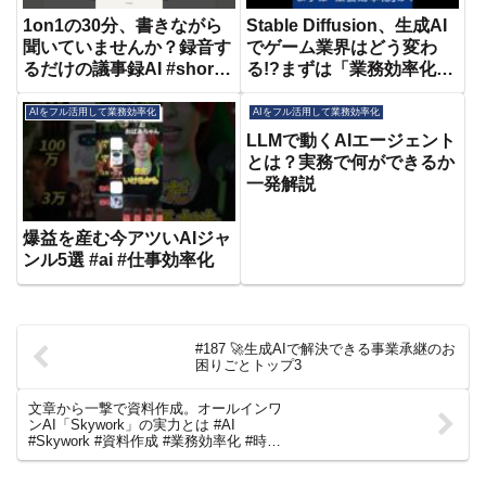
1on1の30分、書きながら
Stable Diffusion、生成AI
聞いていませんか？録音す
でゲーム業界はどう変わ
るだけの議事録AI #shorts
る!?まずは「業務効率化」
#AI議事録 #VoiLog
から始めよう
AIをフル活用して業務効率化
AIをフル活用して業務効率化
LLMで動くAIエージェント
とは？実務で何ができるか
一発解説
爆益を産む今アツいAIジャ
ンル5選 #ai #仕事効率化
#187 🚀生成AIで解決できる事業承継のお
困りごとトップ3
文章から一撃で資料作成。オールインワ
ンAI「Skywork」の実力とは #AI
#Skywork #資料作成 #業務効率化 #時短
術 #ビジネス