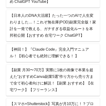
め ChatGPT YouTube】
【日本人のDNA大活躍】たった一つのAIで人生変
わりました…！これぞ無在庫(POD)副業完全版！家
計を一発で救える、ガチすぎる収益化ルートを本
邦初公開【おすすめ 在宅ワーク ChatGPT】
【神回！】『Claude Code』完全入門マニュア
ル！【初心者でも絶対に理解できる！ 】
【副業 月30〜70万】実際に1枚の画像で本業を超
えた“おすすめCanva副業5選”作り方から売り方ま
で全て初心者向けに解説！【副業 おすすめ】【在
宅ワーク】【フリーランス】
【スマホ×Shutterstock】写真が月10万に！？プロ