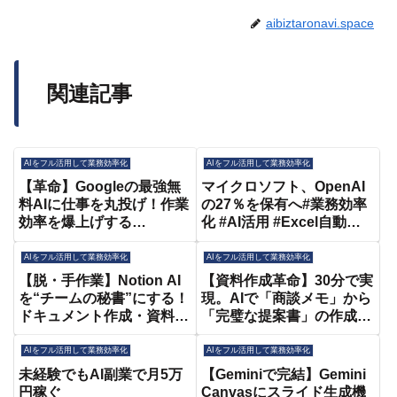
aibiztaronavi.space
関連記事
AIをフル活用して業務効率化
AIをフル活用して業務効率化
【革命】Googleの最強無
マイクロソフト、OpenAI
料AIに仕事を丸投げ！作業
の27％を保有へ#業務効率
効率を爆上げする
化 #AI活用 #Excel自動化 #
NotebookLMの裏ワザ活用
時短術 #生成AI
３つ【業務効率化】
AIをフル活用して業務効率化
AIをフル活用して業務効率化
【脱・手作業】Notion AI
【資料作成革命】30分で実
を“チームの秘書”にする！
現。AIで「商談メモ」から
ドキュメント作成・資料作
「完璧な提案書」の作成【
成を爆速自動化する超活用
AI活用】
術
AIをフル活用して業務効率化
AIをフル活用して業務効率化
未経験でもAI副業で月5万
【Geminiで完結】Gemini
円稼ぐ
Canvasにスライド生成機