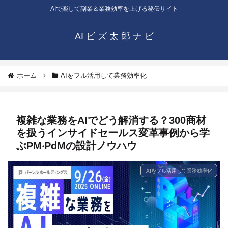
AIで楽して副業＆業務効率を上げる秘伝サイト
AI ビ ズ 太 郎 ナ ビ
ホーム
AIをフル活用して業務効率化
複雑な業務をAIでどう解消する？300商材
を扱うインサイドセールス変⾰事例から学
ぶPM‧PdMの設計ノウハウ
AIをフル活用して業務効率化