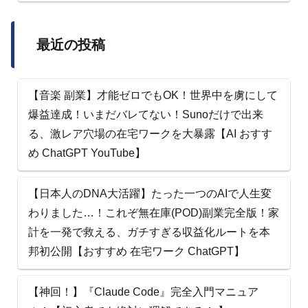
最近の投稿
【音楽 副業】才能ゼロでもOK！世界中を虜にして
爆益達成！いまだバレてない！Sunoだけで出来
る、激レア穴場の在宅ワークを大暴露【AI おすす
め ChatGPT YouTube】
【日本人のDNA大活躍】たった一つのAIで人生変
わりました…！これぞ無在庫(POD)副業完全版！家
計を一発で救える、ガチすぎる収益化ルートを本
邦初公開【おすすめ 在宅ワーク ChatGPT】
【神回！】『Claude Code』完全入門マニュア