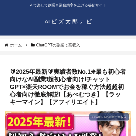
AIで楽して副業＆業務効率を上げる秘伝サイト
AI ビ ズ 太 郎 ナ ビ
ホーム
ChatGPTの副業で高収入
🔰2025年最新🔰実績者数No.1❇️最も初心者
向けなAI副業❗️超初心者向け❗チャット
GPT×楽天ROOMでお金を稼ぐ方法超超初
心者向け徹底解説❗【あべむつき】【ラッ
キーマイン】【アフィリエイト】
ChatGPTの副業で高収入