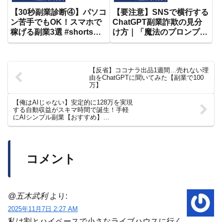
副業戦略を徹底解説しまし
【30秒副業診断④】パソコ
【要注意】SNSで横行する
た。【AI副業】
ン苦手でもOK！スマホで
ChatGPT副業詐欺の見分
【chatGPT】
稼げる副業3選 #shorts
け方｜「魔法のプロンプ
#30秒副業診断 #ai副業
ト」に騙されるな！
#chatgpt活用 #副業初心者
【反省】ココナラ出品1週間…売れない理
由をChatGPTに聞いてみた【副業で100
万】
【俺はAIじゃない】安定的に128万を実現
する自動収益がスキマ時間で誕生！手軽
にAIシンプル副業【おすすめ】
【SORA2】【ChatGPT】【在宅ワーク】
【フリーランス】
コメント
@五木武利
より:
2025年11月7日 2:27 AM
私は割とハイペースで小さなライブハウスに行く