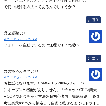
aiエージェントのブラウザ操作を有料でも良いの
で使い続ける方法ってあるんでしょうか？
返信
@上原綾
より:
2025年11月7日 2:27 AM
フォローを自動でするのは無理ですよね😂？
返信
@大ちゃん-p1z
より:
2025年11月7日 2:27 AM
お世話になります。ChatGPT５Plusのサイドバー
にオープンAI機能がありません。「チャットGPT×楽天
ROOMでお金を稼ぐ方法超超初心者向け徹底解説❗」を参
考に楽天rooｍから検索して自動で載せるようにトライし