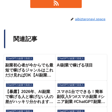
aibiztaronavi.space
関連記事
ChatGPTの副業で高収入
ChatGPTの副業で高収入
副業初心者が今からでも最
AI副業で稼げる項目
短で稼げるジャンルはこれ
だけ見ればOK【AI副業】
【ChatGPT】
ChatGPTの副業で高収入
ChatGPTの副業で高収入
【暴露】2026年、AI副業
スマホ1台でできる！簡単
で稼げる人と稼げない人の
副収入5つ#スマホ副業 #シ
差がハッキリ分かれます。
ニア副業 #ChatGPT副業 #
9割がまだ気づいていない
ポイ活 #在宅ワーク #お小
AI時代に本当に成果を出す
遣い稼ぎ #shorts
ChatGPTの副業で高収入
ChatGPTの副業で高収入