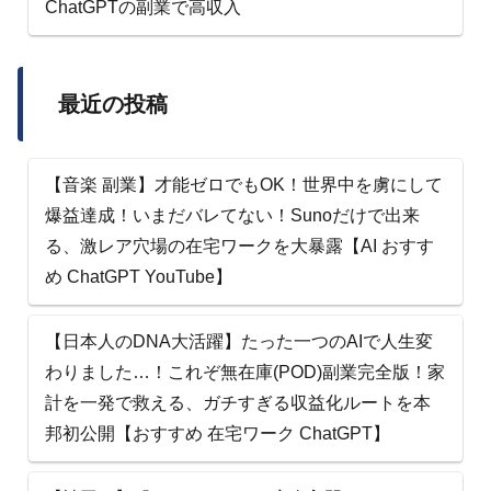
ChatGPTの副業で高収入
最近の投稿
【音楽 副業】才能ゼロでもOK！世界中を虜にして
爆益達成！いまだバレてない！Sunoだけで出来
る、激レア穴場の在宅ワークを大暴露【AI おすす
め ChatGPT YouTube】
【日本人のDNA大活躍】たった一つのAIで人生変
わりました…！これぞ無在庫(POD)副業完全版！家
計を一発で救える、ガチすぎる収益化ルートを本
邦初公開【おすすめ 在宅ワーク ChatGPT】