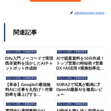
aibiztaronavi.space
関連記事
AIをフル活用して業務効率化
AIをフル活用して業務効率化
Dify入門 ノーコードで実現
AIで提案資料を10分作成！
既存資料を活かしたAIチャ
トップ営業の時短術 #営業
ットボット作成術
DX #AI活用 #業務効率化 #
働き方改革 #提案資料 #セ
ールス #天秤AI
AIをフル活用して業務効率化
AIをフル活用して業務効率化
【革命】Googleの最強無
SORA2で写真が動画に⁉
料AIに仕事を丸投げ！作業
OpenAI最新AIを徹底レビ
効率を爆上げする
ュー
NotebookLMの裏ワザ活用
３つ【業務効率化】
AIをフル活用して業務効率化
AIをフル活用して業務効率化
専門的な通関書類のAI
AI時代を勝ち抜く税理士の