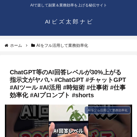
AIで楽して副業＆業務効率を上げる秘伝サイト
AI ビ ズ 太 郎 ナ ビ
ホーム
AIをフル活用して業務効率化
ChatGPT等のAI回答レベルが30%上がる
指示文がヤバい #ChatGPT #チャットGPT
#AIツール #AI活用 #時短術 #仕事術 #仕事
効率化 #AIプロンプト #shorts
AIをフル活用して業務効率化