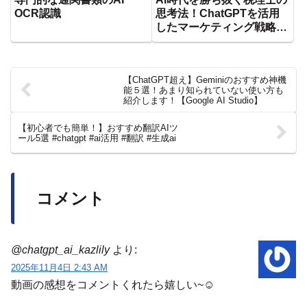
OCR認識
思考法！ChatGPTを活用
したマーケティング戦略立
案
【ChatGPT超え】Geminiのおすすめ神機
能５選！あまり知られていない使い方も
紹介します！【Google AI Studio】
【初心者でも簡単！】おすすめ翻訳AIツ
ール5選 #chatgpt #ai活用 #翻訳 #生成ai
コメント
@chatgpt_ai_kazlily
より:
2025年11月4日 2:43 AM
動画の感想をコメントくれたら嬉しい~☺