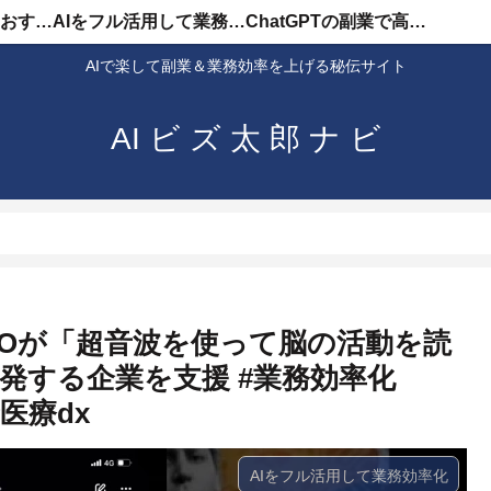
AIを使った副業のおすすめ
AIをフル活用して業務効率化
ChatGPTの副業で高収入
AIで楽して副業＆業務効率を上げる秘伝サイト
AI ビ ズ 太 郎 ナ ビ
CEOが「超音波を使って脳の活動を読
発する企業を支援 #業務効率化
#医療dx
AIをフル活用して業務効率化