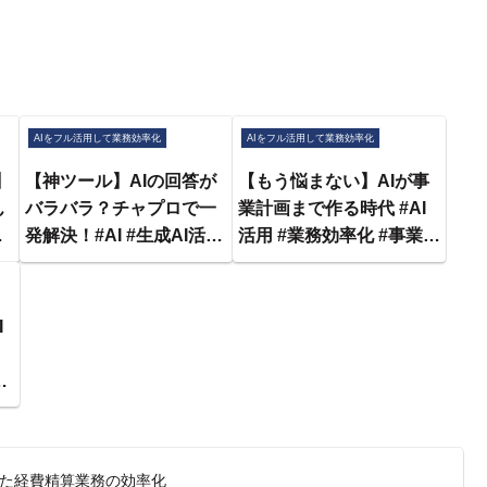
AIをフル活用して業務効率化
AIをフル活用して業務効率化
】
【神ツール】AIの回答が
【もう悩まない】AIが事
ん
バラバラ？チャプロで一
業計画まで作る時代 #AI
発解決！#AI #生成AI活用
活用 #業務効率化 #事業計
の
#業務効率化 #チャプロ
画 #アイデア出し #起業 #
せ
#DX推進
新規事業
I
！
い
した経費精算業務の効率化