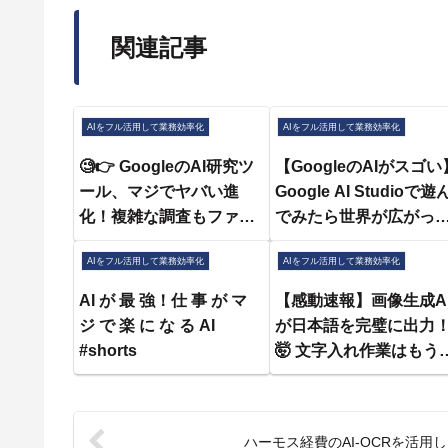
関連記事
AIをフル活用して業務効率化
AIをフル活用して業務効率化
🧐👉 GoogleのAI研究ツ
【GoogleのAIがスゴい
ール、マジでヤバい進
Google AI Studioで遊
化！複雑な調査もファイ
でみたら世界が広がっ
ル管理も秒で終わるって
た！｜学長とあべけん
AIをフル活用して業務効率化
AIをフル活用して業務効率化
よ！ #QixNewsAI
「その業務、AIにやら
てみたら？」#10
AI が 最 強！仕 事 が マ
【感動速報】画像生成A
ジ で 楽 に な る AI
が日本語を完璧に出力
#shorts
🤯 文字入れ作業はもう
らん！【Gemini/Nano
Vana Pro】（第48回）
ハーモス経費のAI-OCRを活用