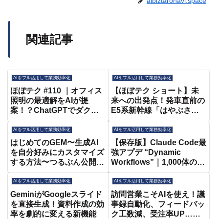
aibiztaronavi.space
関連記事
AIをフル活用して業務効率化
AIをフル活用して業務効率化
ほぼテク #110 ｜オフィス
【ほぼテク ショート】未
照明の最適解をAIが提
来への出発点！発車直前の
案！？ChatGPTでダクト
E5系新幹線「はやぶさ」
レールの照明数を正確に割
をChatGPTでリアルに描
り出す方法
写する方法
AIをフル活用して業務効率化
AIをフル活用して業務効率化
はじめてのGEM〜生成AI
【保存版】Claude Code最
を自分好みにカスタマイズ
強アプデ “Dynamic
する方法〜つるぶん公開ラ
Workflows”｜1,000体のAI
ンチゼミ
を並列で自律運用する方
法。プロンプトもコンテキ
AIをフル活用して業務効率化
AIをフル活用して業務効率化
ストも超える”ハーネス”を
GeminiがGoogleスライド
訪問営業こそAIを使え！議
初心者向けに完全解説
を直接生成！資料作成の効
事録自動化、フィードバッ
率を劇的に変える新機能
ク工数減、受注率UP…イ