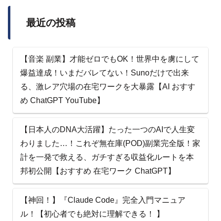
最近の投稿
【音楽 副業】才能ゼロでもOK！世界中を虜にして
爆益達成！いまだバレてない！Sunoだけで出来
る、激レア穴場の在宅ワークを大暴露【AI おすす
め ChatGPT YouTube】
【日本人のDNA大活躍】たった一つのAIで人生変
わりました…！これぞ無在庫(POD)副業完全版！家
計を一発で救える、ガチすぎる収益化ルートを本
邦初公開【おすすめ 在宅ワーク ChatGPT】
【神回！】『Claude Code』完全入門マニュア
ル！【初心者でも絶対に理解できる！ 】