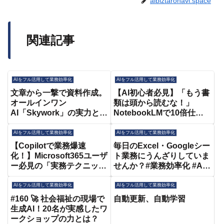
aibiztaronavi.space
関連記事
AIをフル活用して業務効率化
AIをフル活用して業務効率化
文章から一撃で資料作成。
【AI初心者必見】「もう書
オールインワン
類は頭から読むな！」
AI「Skywork」の実力とは
NotebookLMで10倍仕事
#AI #Skywork #資料作成 #
が早くなる活用術3選 ①議
業務効率化 #時短術 #ビジ
事録作成/②文書要約/
AIをフル活用して業務効率化
AIをフル活用して業務効率化
ネス
③YouTubeで爆速インプ
【Copilotで業務爆速
毎日のExcel・Googleシー
ット術
化！】Microsoft365ユーザ
ト業務にうんざりしていま
ー必見の「実務テクニック
せんか？#業務効率化 #AI
3選」【無料版も対応】
活用 #Excel自動化 #時短
#copilot#microsoft#ai
術
AIをフル活用して業務効率化
AIをフル活用して業務効率化
#160 🚀 社会福祉の現場で
自動更新、自動学習
生成AI！20名が実感したワ
ークショップの力とは？