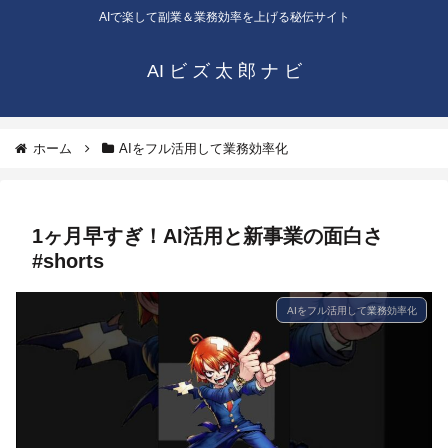
AIで楽して副業＆業務効率を上げる秘伝サイト
AI ビ ズ 太 郎 ナ ビ
ホーム
AIをフル活用して業務効率化
1ヶ月早すぎ！AI活用と新事業の面白さ
#shorts
AIをフル活用して業務効率化