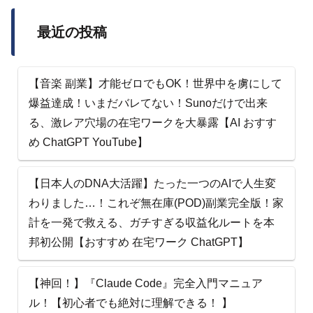
最近の投稿
【音楽 副業】才能ゼロでもOK！世界中を虜にして
爆益達成！いまだバレてない！Sunoだけで出来
る、激レア穴場の在宅ワークを大暴露【AI おすす
め ChatGPT YouTube】
【日本人のDNA大活躍】たった一つのAIで人生変
わりました…！これぞ無在庫(POD)副業完全版！家
計を一発で救える、ガチすぎる収益化ルートを本
邦初公開【おすすめ 在宅ワーク ChatGPT】
【神回！】『Claude Code』完全入門マニュア
ル！【初心者でも絶対に理解できる！ 】