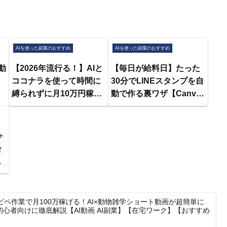
AIを使った副業のおすすめ
AIを使った副業のおすすめ
動
【2026年流行る！】AIと
【毎日が給料日】たった
ト
ココナラを使って時間に
30分でLINEスタンプを自
縛られずに月10万円稼ぐ
動で作る裏ワザ【Canva
代
方法
ChatGPT 在宅ワーク副
業】
今
合
！
ロ
ピペ作業で月100万稼げる！AI×動物雑学ショート動画が超簡単に
心者向けに徹底解説【AI動画 AI副業】【在宅ワーク】【おすすめ