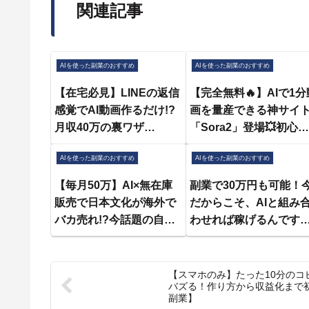
関連記事
AIを使った副業のおすすめ
AIを使った副業のおすすめ
【在宅必見】LINEの返信
【完全無料🔥】AIで1分
感覚でAI動画作るだけ!?
画を量産できる神サイ
月収40万の裏ワザ
「Sora2」登場💥初心者
✨#shorts #chatgpt #ai副
でもSNS無双できる時
AIを使った副業のおすすめ
AIを使った副業のおすすめ
業
が来た😳✨
【毎月50万】AI×無在庫
副業で30万円も可能！
販売で日本文化が海外で
だからこそ、AIと組み
バカ売れ!?今話題の自動
わせれば稼げるんです
収益化で稼ぐ最新副業を
『2億円を売り上げたプ
初心者向けに紹介しま
が教える note×AI 最
す！【おすすめ 副業】
強の副業』
【スマホのみ】たった10分のコ
バズる！作り方から収益化まで初
【在宅ワーク】【AI副
副業】
業】