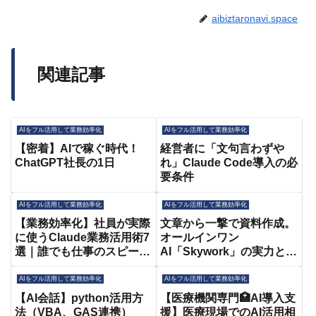
aibiztaronavi.space
関連記事
AIをフル活用して業務効率化
AIをフル活用して業務効率化
【密着】AIで稼ぐ時代！
経営者に「文句言わずや
ChatGPT社長の1日
れ」Claude Code導入の必
要条件
AIをフル活用して業務効率化
AIをフル活用して業務効率化
【業務効率化】社員が実際
文章から一撃で資料作成。
に使うClaude業務活用術7
オールインワン
選｜誰でも仕事のスピード
AI「Skywork」の実力とは
と質が3倍になる神AI
#AI #Skywork #資料作成 #
業務効率化 #時短術 #ビジ
AIをフル活用して業務効率化
AIをフル活用して業務効率化
ネス
【AI会話】python活用方
【医療機関専門🏥AI導入支
法（VBA、GAS連携）
援】医療現場でのAI活用相