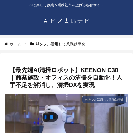
AIで楽して副業＆業務効率を上げる秘伝サイト
AI ビ ズ 太 郎 ナ ビ
ホーム
AIをフル活用して業務効率化
【最先端AI清掃ロボット】KEENON C30
｜商業施設・オフィスの清掃を自動化！人
手不足を解消し、清掃DXを実現
AIをフル活用して業務効率化