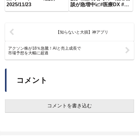
2025/11/23
談が急増中📈#医療DX #AI
活用 #業務効率化
#ChatGPT
#MicrosoftCopilot
【知らないと大損】神アプリ
アクソン株が18％急騰！AIと売上成長で
市場予想を大幅に超過
コメント
コメントを書き込む