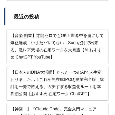
最近の投稿
【音楽 副業】才能ゼロでもOK！世界中を虜にして
爆益達成！いまだバレてない！Sunoだけで出来
る、激レア穴場の在宅ワークを大暴露【AI おすす
め ChatGPT YouTube】
【日本人のDNA大活躍】たった一つのAIで人生変
わりました…！これぞ無在庫(POD)副業完全版！家
計を一発で救える、ガチすぎる収益化ルートを本
邦初公開【おすすめ 在宅ワーク ChatGPT】
【神回！】『Claude Code』完全入門マニュア