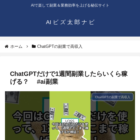
AIで楽して副業＆業務効率を上げる秘伝サイト
AI ビ ズ 太 郎 ナ ビ
ホーム
ChatGPTの副業で高収入
ChatGPTだけで1週間副業したらいくら稼
げる？ #ai副業
ChatGPTの副業で高収入