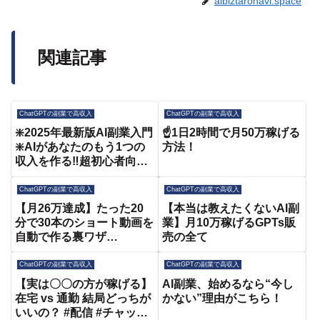
aibiztaronavi.space
関連記事
ChatGPTの副業で高収入
ChatGPTの副業で高収入
❇️2025年最新版AI副業入門
☝️1日2時間で月50万稼げる
❇️AIがあなたのもう1つの
方法！
収入を作る‼️超初心者向け
🔰副業目的でAIを使ってお
金を稼ぐ方法【AI副業】
ChatGPTの副業で高収入
ChatGPTの副業で高収入
【チャットGPT】
【月26万達成】たった20
【本当は教えたくないAI副
【ChatGPT】
分で30本のショート動画を
業】月10万稼げるGPTs販
自動で作る裏ワザ
売の全て
【Canva×ChatGPT 在宅ワ
ーク副業】
ChatGPTの副業で高収入
ChatGPTの副業で高収入
【実は〇〇の方が稼げる】
AI副業、始めるなら“今し
在宅 vs 通勤 結局どっちが
かない”理由がこちら！
いいの？ #配信 #チャット