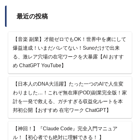
最近の投稿
【音楽 副業】才能ゼロでもOK！世界中を虜にして
爆益達成！いまだバレてない！Sunoだけで出来
る、激レア穴場の在宅ワークを大暴露【AI おすす
め ChatGPT YouTube】
【日本人のDNA大活躍】たった一つのAIで人生変
わりました…！これぞ無在庫(POD)副業完全版！家
計を一発で救える、ガチすぎる収益化ルートを本
邦初公開【おすすめ 在宅ワーク ChatGPT】
【神回！】『Claude Code』完全入門マニュア
ル！【初心者でも絶対に理解できる！ 】