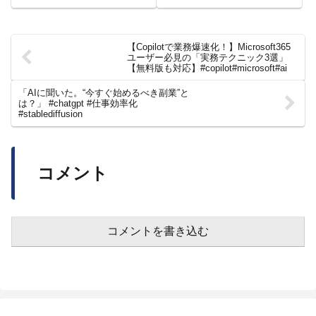
レディ #リモ活 #副業 #バ
イト
【Copilotで業務爆速化！】Microsoft365
ユーザー必見の「実務テクニック3選」
【無料版も対応】#copilot#microsoft#ai
「AIに聞いた。“今すぐ始めるべき副業”と
は？」 #chatgpt #仕事効率化
#stablediffusion
コメント
コメントを書き込む