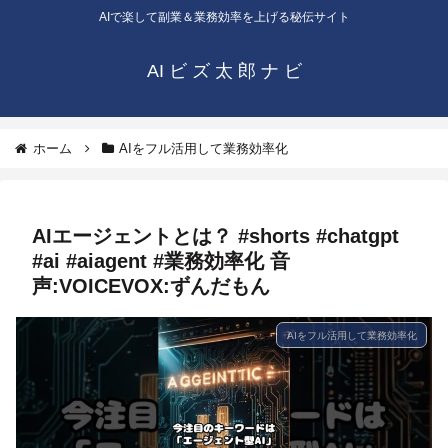
AIで楽して副業＆業務効率を上げる秘伝サイト
AI ビ ズ 太 郎 ナ ビ
ホーム
AIをフル活用して業務効率化
AIエージェントとは？ #shorts #chatgpt
#ai #aiagent #業務効率化 音
声:VOICEVOX:ずんだもん
AIをフル活用して業務効率化