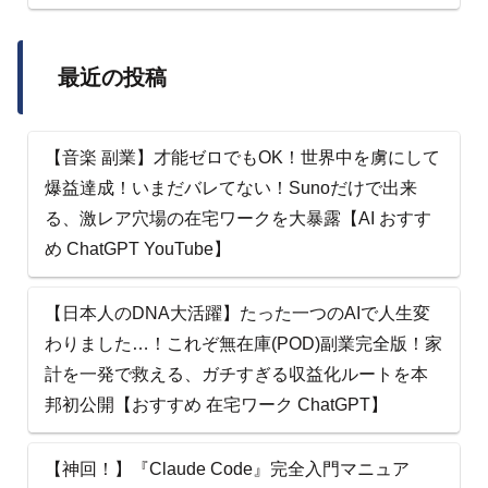
最近の投稿
【音楽 副業】才能ゼロでもOK！世界中を虜にして
爆益達成！いまだバレてない！Sunoだけで出来
る、激レア穴場の在宅ワークを大暴露【AI おすす
め ChatGPT YouTube】
【日本人のDNA大活躍】たった一つのAIで人生変
わりました…！これぞ無在庫(POD)副業完全版！家
計を一発で救える、ガチすぎる収益化ルートを本
邦初公開【おすすめ 在宅ワーク ChatGPT】
【神回！】『Claude Code』完全入門マニュア