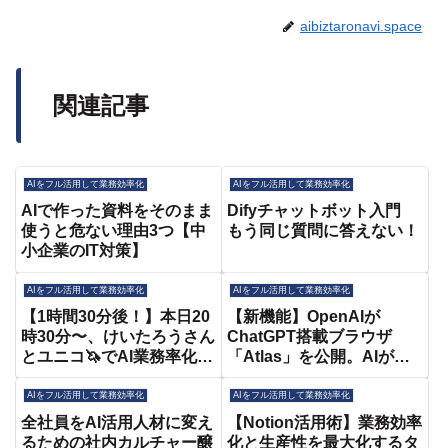
aibiztaronavi.space
関連記事
AIをフル活用して業務効率化
AIをフル活用して業務効率化
AIで作った資料をそのまま
Difyチャットボット入門
使うと危ない理由3つ【中
もう同じ質問に答えない！
小企業のIT対策】
AIをフル活用して業務効率化
AIをフル活用して業務効率化
【1時間30分後！】本日20
【新機能】OpenAIが
時30分〜、けいたろうさん
ChatGPT搭載ブラウザ
とユニコ🦄でAI業務率化の
「Atlas」を公開。AIがペ
セミナー開催です！！Xで
ージを理解し、要約や作業
話題の色んなツールを試し
の自動化が可能。《フォー
AIをフル活用して業務効率化
AIをフル活用して業務効率化
ていきたいと思いま
ム入力、請求書自動化、フ
全社員をAI活用人材に変え
【Notion活用術】業務効率
す！！！
ォーム営業など。使い方と
るための社内カルチャー醸
化と生産性を最大化するタ