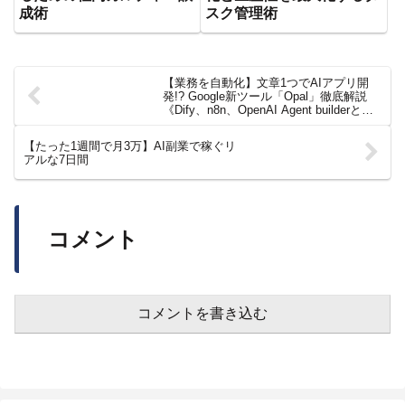
機能を徹底解説》
成術
スク管理術
【業務を自動化】文章1つでAIアプリ開
発!? Google新ツール「Opal」徹底解説
《Dify、n8n、OpenAI Agent builderとの
違いも徹底解説》
【たった1週間で月3万】AI副業で稼ぐリ
アルな7日間
コメント
コメントを書き込む