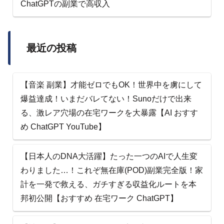
ChatGPTの副業で高収入
最近の投稿
【音楽 副業】才能ゼロでもOK！世界中を虜にして
爆益達成！いまだバレてない！Sunoだけで出来
る、激レア穴場の在宅ワークを大暴露【AI おすす
め ChatGPT YouTube】
【日本人のDNA大活躍】たった一つのAIで人生変
わりました…！これぞ無在庫(POD)副業完全版！家
計を一発で救える、ガチすぎる収益化ルートを本
邦初公開【おすすめ 在宅ワーク ChatGPT】