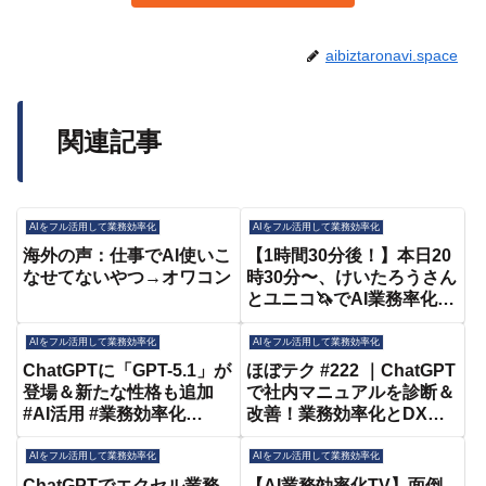
aibiztaronavi.space
関連記事
AIをフル活用して業務効率化
AIをフル活用して業務効率化
海外の声：仕事でAI使いこ
【1時間30分後！】本日20
なせてないやつ→オワコン
時30分〜、けいたろうさん
とユニコ🦄でAI業務率化の
セミナー開催です！！Xで
話題の色んなツールを試し
AIをフル活用して業務効率化
AIをフル活用して業務効率化
ていきたいと思いま
ChatGPTに「GPT-5.1」が
ほぼテク #222 ｜ChatGPT
す！！！
登場＆新たな性格も追加
で社内マニュアルを診断＆
#AI活用 #業務効率化
改善！業務効率化とDXを
#ChatGPT # 生成AI
加速する評価テクニックを
#MicrosoftCopilot
徹底解説
AIをフル活用して業務効率化
AIをフル活用して業務効率化
@Microsoft
ChatGPTでエクセル業務
【AI業務効率化TV】面倒