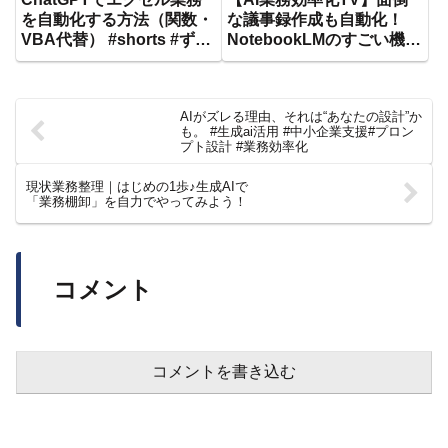
を自動化する方法（関数・
な議事録作成も自動化！
VBA代替） #shorts #ずん
NotebookLMのすごい機能
だもん #ai初心者 #ai活用
#shorts
#manus #nolang
AIがズレる理由、それは“あなたの設計”か
も。 #生成ai活用 #中小企業支援#プロン
プト設計 #業務効率化
現状業務整理｜はじめの1歩♪生成AIで
「業務棚卸」を自力でやってみよう！​
コメント
コメントを書き込む