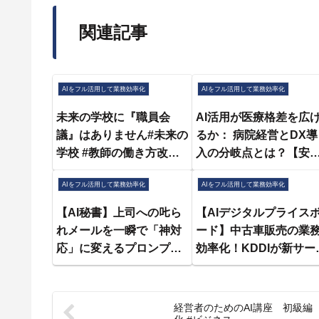
関連記事
AIをフル活用して業務効率化
AIをフル活用して業務効率化
未来の学校に『職員会
AI活用が医療格差を広
議』はありません#未来の
るか： 病院経営とDX導
学校 #教師の働き方改革 #
入の分岐点とは？【安
職員会議 #会議廃止 #教育
和人×水野敬志×中尾豊×
AIをフル活用して業務効率化
AIをフル活用して業務効率化
DX #業務効率化 #教育改
宋美玄】
革 #ショート #世界線トラ
【AI秘書】上司への𠮟ら
【AIデジタルプライス
ベラー
れメールを一瞬で「神対
ード】中古車販売の業
応」に変えるプロンプ
効率化！KDDIが新サー
ト。校正レベルが鬼！
ス提供【2025/10/21】
緒アリアのニュース紹
経営者のためのAI講座 初級編 第1