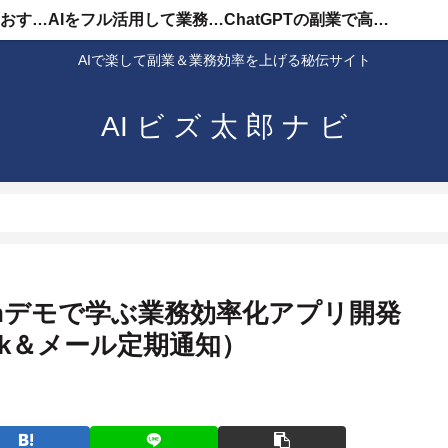
AIを使った副業のおすすめ
AIをフル活用して業務効率化
ChatGPTの副業で高収入
AIで楽して副業＆業務効率を上げる秘伝サイト
AI ビ ズ 太 郎 ナ ビ
8nデモで学ぶ業務効率化アプリ開発
ck＆メール定期通知）