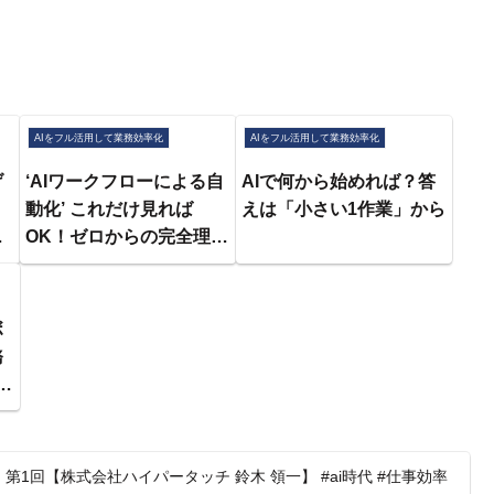
AIをフル活用して業務効率化
AIをフル活用して業務効率化
げ
‘AIワークフローによる自
AIで何から始めれば？答
動化’ これだけ見れば
えは「小さい1作業」から
宅
OK！ゼロからの完全理解
【2025年最新版】
ボ
務
ビ
思
介
回【株式会社ハイパータッチ 鈴木 領一】 #ai時代 #仕事効率