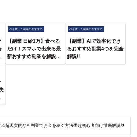
AIを使った副業のおすすめ
AIを使った副業のおすすめ
者
【副業 日給1万】食べる
【副業】AIで効率化でき
全
だけ！スマホで出来る最
るおすすめ副業4つを完全
画
新おすすめ副業を解説！
解説!!
秘
【ポイ活】【AI】 【在宅
ワ
ワーク】【フリーラン
作
ス】
ン
失
ロ
て⚠️超現実的なAI副業でお金を稼ぐ方法🌟超初心者向け徹底解説🔰