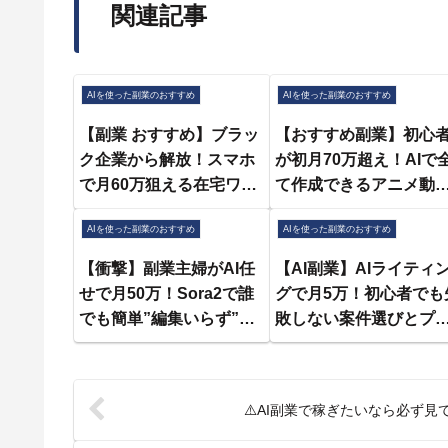
関連記事
AIを使った副業のおすすめ
AIを使った副業のおすすめ
【副業 おすすめ】ブラッ
【おすすめ副業】初心
ク企業から解放！スマホ
が初月70万超え！AIで
で月60万狙える在宅ワー
て作成できるアニメ動
クが初心者でも出来ると
が永バズり続けている
AIを使った副業のおすすめ
AIを使った副業のおすすめ
話題なので解説します！
密を徹底解説！【在宅
【fire】【ノースキル】
ーク】【ChatGPT】【
【衝撃】副業主婦がAI任
【AI副業】AIライティ
【AI副業】【フリーラン
り方】【Vidu】
せで月50万！Sora2で誰
グで月5万！初心者でも
ス】
でも簡単”編集いらず”の
敗しない案件選びとプ
プロ動画が出来る最新AI
ンプト術
副業がヤバすぎた⁉【在宅
ワーク】【おすすめ 副
⚠️AI副業で稼ぎたいなら必ず見
業】【AI動画作成】