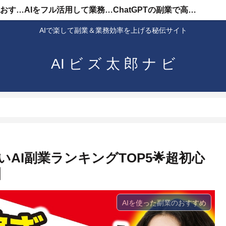
AIを使った副業のおすすめ
AIをフル活用して業務効率化
ChatGPTの副業で高収入
AIで楽して副業＆業務効率を上げる秘伝サイト
AI ビ ズ 太 郎 ナ ビ
いAI副業ランキングTOP5🌟超初心
】
AIを使った副業のおすすめ