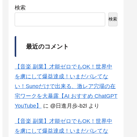
検索
検索
最近のコメント
【音楽 副業】才能ゼロでもOK！世界中
を虜にして爆益達成！いまだバレてな
い！Sunoだけで出来る、激レア穴場の在
宅ワークを大暴露【AI おすすめ ChatGPT
YouTube】
に
@日進月歩-b2l
より
【音楽 副業】才能ゼロでもOK！世界中
を虜にして爆益達成！いまだバレてな