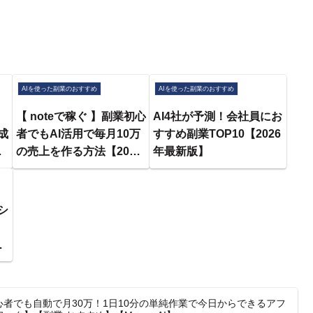
AIを使った副業のおすすめ
AIを使った副業のおすすめ
【 noteで稼ぐ 】副業初心
AI4社が予測！会社員にお
成
者でもAI活用で毎月10万
すすめ副業TOP10【2026
…
の売上を作る方法【2026
年最新版】
年 おすすめ 在宅ワーク】
シ
め
副
解
心者でも自動で月30万！1日10分の単純作業で今日からできるアフ