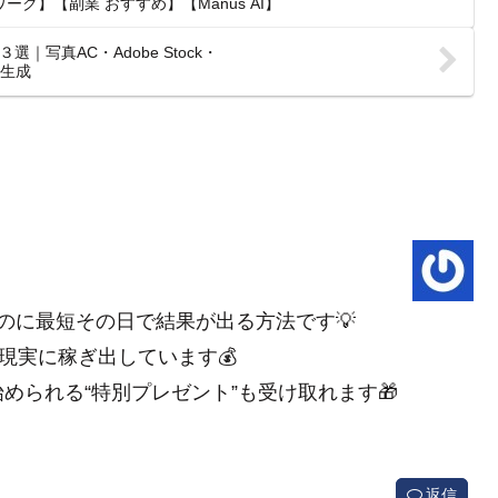
ク】【副業 おすすめ】【Manus AI】
写真AC・Adobe Stock・
画像生成
のに最短その日で結果が出る方法です💡
現実に稼ぎ出しています💰
められる“特別プレゼント”も受け取れます🎁
返信