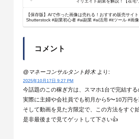
【AI】
【AI動画】【在宅ワー
ィリエイト副業を解説！【在宅ワー
ク】
【保存版】AIで作った画像は売れる！おすすめ販売サイト３選｜
Shutterstock #副業初心者 #ai副業 #ai活用 #itツール #
コメント
@マネーコンサルタント鈴木
より:
2025年10月17日 9:27 PM
今話題のこの稼ぎ方は、スマホ1台で完結する
実際に主婦や会社員でも初月から5〜10万円を
そして動画を見た方限定で、この方法をすぐ始
是非最後まで見てゲットして下さい👍