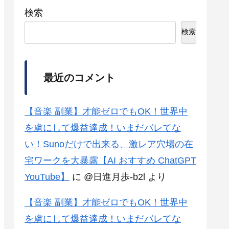
検索
検索
最近のコメント
【音楽 副業】才能ゼロでもOK！世界中
を虜にして爆益達成！いまだバレてな
い！Sunoだけで出来る、激レア穴場の在
宅ワークを大暴露【AI おすすめ ChatGPT
YouTube】
に
@日進月歩-b2l
より
【音楽 副業】才能ゼロでもOK！世界中
を虜にして爆益達成！いまだバレてな