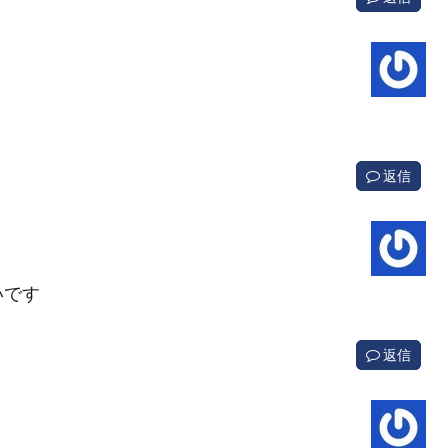
。
返信
いです
返信