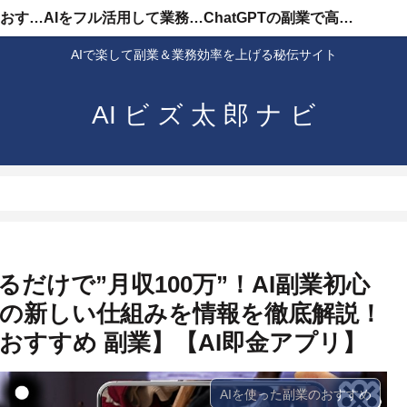
AIを使った副業のおすすめ
AIをフル活用して業務効率化
ChatGPTの副業で高収入
AIで楽して副業＆業務効率を上げる秘伝サイト
AI ビ ズ 太 郎 ナ ビ
だけで”月収100万”！AI副業初心
業の新しい仕組みを情報を徹底解説！
【おすすめ 副業】【AI即金アプリ】
AIを使った副業のおすすめ