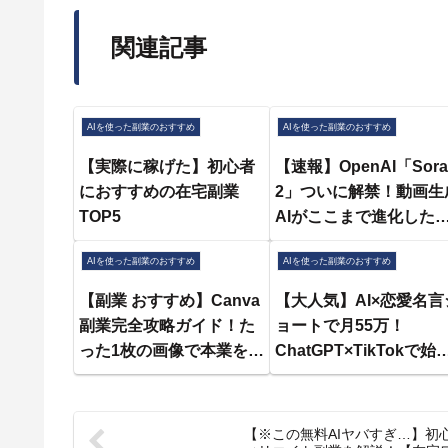
関連記事
AIを使った副業のおすすめ
AIを使った副業のおすすめ
【実際に稼げた】初心者
【速報】OpenAI「Sora
におすすめの在宅副業
2」ついに解禁！動画生
TOP5
AIがここまで進化した
AIを使った副業のおすすめ
AIを使った副業のおすすめ
【副業 おすすめ】Canva
【大人気】AI×恋愛名言
副業完全攻略ガイド！た
ョートで月55万！
った1枚の画像で本業を超
ChatGPT×TikTokで始
える収益化ルートを包み
る最新アフィリエイト
隠さず解説！【在宅ワー
業を初心者向けに徹底
ク】【フリーランス】
説！【おすすめ 副業】
【※この無料AIヤバすぎ…】初