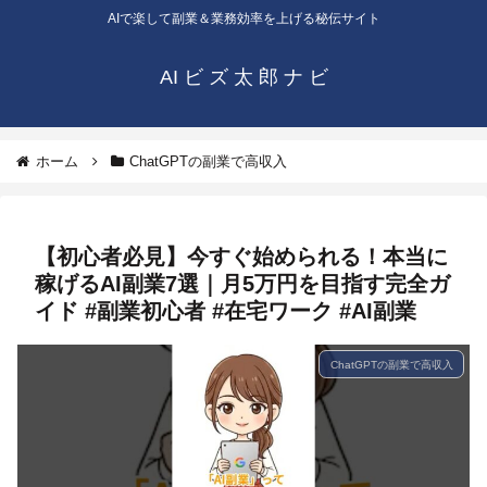
AIで楽して副業＆業務効率を上げる秘伝サイト
AI ビ ズ 太 郎 ナ ビ
ホーム
ChatGPTの副業で高収入
【初心者必見】今すぐ始められる！本当に
稼げるAI副業7選｜月5万円を目指す完全ガ
イド #副業初心者 #在宅ワーク #AI副業
ChatGPTの副業で高収入