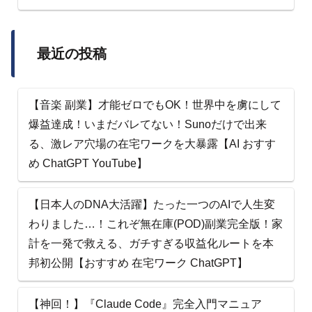
最近の投稿
【音楽 副業】才能ゼロでもOK！世界中を虜にして
爆益達成！いまだバレてない！Sunoだけで出来
る、激レア穴場の在宅ワークを大暴露【AI おすす
め ChatGPT YouTube】
【日本人のDNA大活躍】たった一つのAIで人生変
わりました…！これぞ無在庫(POD)副業完全版！家
計を一発で救える、ガチすぎる収益化ルートを本
邦初公開【おすすめ 在宅ワーク ChatGPT】
【神回！】『Claude Code』完全入門マニュア