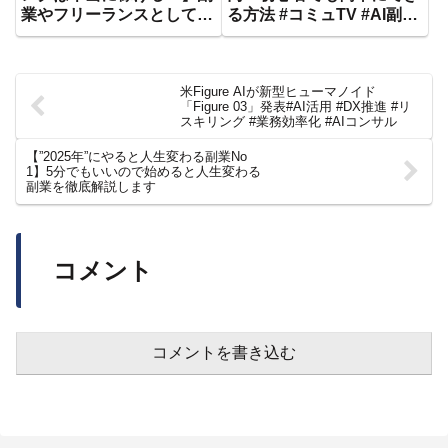
業やフリーランスとして
る方法 #コミュTV #AI副業
Webライティングにチャレ
#ChatGPT #副収入 #月収
ンジする初心者向けに実践
100万円 #AIで稼ぐ #副業
的ノウハウをお届け #web
初心者 #最強活用法 #AI活
米Figure AIが新型ヒューマノイド
ライター #aiライティング
用法
「Figure 03」発表#AI活用 #DX推進 #リ
#shorts
スキリング #業務効率化 #AIコンサル
【”2025年”にやると人生変わる副業No
1】5分でもいいので始めると人生変わる
副業を徹底解説します
コメント
コメントを書き込む