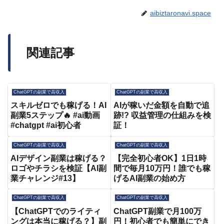
aibiztaronavi.space
関連記事
ChatGPTの副業で高収入
ChatGPTの副業で高収入
スキルゼロでも稼げる！AI
AIが稼いだ金額を自動で追
副業5ステップ🔥 #ai動画
跡!? 収益管理の仕組みを検
#chatgpt #ai初心者
証！
ChatGPTの副業で高収入
ChatGPTの副業で高収入
AIデザイン副業は稼げる？
【完全初心者OK】1日1時
ロゴやチラシを検証【AI副
間で毎月10万円！誰でも稼
業チャレンジ#13】
げるAI副業の始め方
ChatGPTの副業で高収入
ChatGPTの副業で高収入
【ChatGPTでのライティ
ChatGPT副業で月100万
ングは本当に稼げる？】副
円！初心者でも簡単にでき